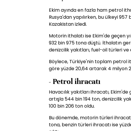
Ekim ayında en fazla ham petrol ithal
Rusya'dan yapılırken, bu ülkeyi 957 
Kazakistan izledi.
Motorin ithalatı ise Ekim'de geçen yı
932 bin 975 tona düştü. İthalatın ge
denizcilik yakıtları, fuel-oil türleri v
Böylece, Türkiye'nin toplam petrol i
göre yüzde 20,64 artarak 4 milyon 21
- Petrol ihracatı
Havacılık yakıtları ihracatı, Ekim'de
artışla 544 bin 194 ton, denizcilik yak
100 bin 206 ton oldu.
Bu dönemde, motorin türleri ihracatı
tona, benzin türleri ihracatı ise yüz