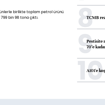
8
nlerle birlikte toplam petrol ürünü
TCMB reze
 799 bin 98 tona çıktı.
9
Pestisite
70’e kadar
10
A101'e ko