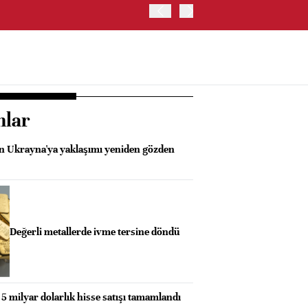
OYAK ÇİMENTO İKİNCİ ÇEY
nlar
n Ukrayna'ya yaklaşımı yeniden gözden
Değerli metallerde ivme tersine döndü
 5 milyar dolarlık hisse satışı tamamlandı