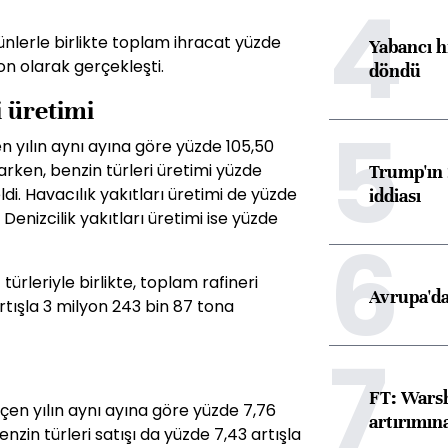
4
nlerle birlikte toplam ihracat yüzde
Yabancı h
on olarak gerçekleşti.
döndü
i üretimi
5
en yılın aynı ayına göre yüzde 105,50
arken, benzin türleri üretimi yüzde
Trump'ın 
di. Havacılık yakıtları üretimi de yüzde
iddiası
Denizcilik yakıtları üretimi ise yüzde
6
ürleriyle birlikte, toplam rafineri
Avrupa'da
rtışla 3 milyon 243 bin 87 tona
7
FT: Warsh
eçen yılın aynı ayına göre yüzde 7,76
artırımın
nzin türleri satışı da yüzde 7,43 artışla