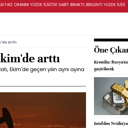
I FAİZ ORANINI YÜZDE 6,50'DE SABİT BIRAKTI; BEKLENTİ YÜZDE 6,50
m'de arttı
Öne Çıka
Ekim'de arttı
Kremlin: Rusya'nı
latı, Ekim'de geçen yılın aynı ayına
geçirilecek
Intel'den Nvidia'ya