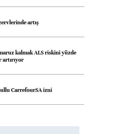
rvlerinde artış
 maruz kalmak ALS riskini yüzde
 artırıyor
şullu CarrefourSA izni