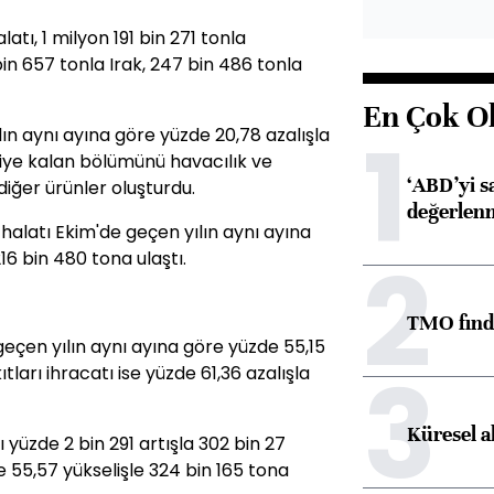
atı, 1 milyon 191 bin 271 tonla
bin 657 tonla Irak, 247 bin 486 tonla
En Çok O
1
lın aynı ayına göre yüzde 20,78 azalışla
riye kalan bölümünü havacılık ve
‘ABD’yi s
e diğer ürünler oluşturdu.
değerlen
thalatı Ekim'de geçen yılın aynı ayına
2
6 bin 480 tona ulaştı.
TMO fındık
 geçen yılın aynı ayına göre yüzde 55,15
3
ıtları ihracatı ise yüzde 61,36 azalışla
Küresel a
 yüzde 2 bin 291 artışla 302 bin 27
de 55,57 yükselişle 324 bin 165 tona