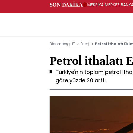
SON DAKİKA
MEKSİKA MERKEZ BANKAS
Bloomberg HT
Enerji
Petrol ithalatı Eki
Petrol ithalatı 
Türkiye'nin toplam petrol itha
göre yüzde 20 arttı