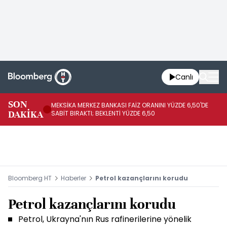
Canlı
SON
MEKSİKA MERKEZ BANKASI FAİZ ORANINI YÜZDE 6,50'DE
OY
DAKİKA
SABİT BIRAKTI; BEKLENTİ YÜZDE 6,50
AÇ
Bloomberg HT
Haberler
Petrol kazançlarını korudu
Petrol kazançlarını korudu
Petrol, Ukrayna'nın Rus rafinerilerine yönelik