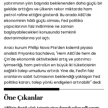
yatırımının yılın başında beklenenden daha güçlü bir
şekilde arttığını ve ülkenin rekor miktarda ham
petrol rafine ettiğini gösterdi. Bu arada ABD'de
ekonominin hâlâ güçlü olması, Fed politika
yapıcılarının faiz indirimine ne zaman
başlayabilecekleri konusunda temkinli
davranmalarına yol açtı.
Aracı kurum Phillip Nova Pte'den kıdemli piyasa
analisti Priyanka Sachdeva, "Hem ABD'de hem de
Çin'de ekonomik aktivitedeki artış ve yatırımcı
iyimserliği, ham petrolün en büyük iki tüketicisinin
sağlıklı talep umudunu artırdı. Yine de, Fed'in faiz
oranlarını sabit tutmasının beklendiği yaklaşan Fed
politika kararı, talep yönlü endişeleri artırabilir" dedi.
Öne Çıkanlar
ABD'nin destek sözü Arjantin piyasalarında rekor ralli yarattı