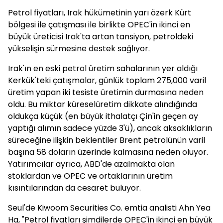
Petrol fiyatları, Irak hükümetinin yarı özerk Kürt
bölgesi ile çatışması ile birlikte OPEC'in ikinci en
büyük üreticisi Irak'ta artan tansiyon, petroldeki
yükselişin sürmesine destek sağlıyor.
Irak'ın en eski petrol üretim sahalarının yer aldığı
Kerkük'teki çatışmalar, günlük toplam 275,000 varil
üretim yapan iki tesiste üretimin durmasına neden
oldu. Bu miktar küreselüretim dikkate alındığında
oldukça küçük (en büyük ithalatçı Çin'in geçen ay
yaptığı alımın sadece yüzde 3'ü), ancak aksaklıkların
süreceğine ilişkin beklentiler Brent petrolünün varil
başına 58 doların üzerinde kalmasına neden oluyor.
Yatırımcılar ayrıca, ABD'de azalmakta olan
stoklardan ve OPEC ve ortaklarının üretim
kısıntılarından da cesaret buluyor.
Seul'de Kiwoom Securities Co. emtia analisti Ahn Yea
Ha, "Petrol fiyatları şimdilerde OPEC'in ikinci en büyük