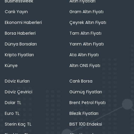
Businessweek
Altın Fiyatları
Canlı Yayın
Gram Altın Fiyatı
Ekonomi Haberleri
Çeyrek Altın Fiyatı
Borsa Haberleri
Tam Altın Fiyatı
Dünya Borsaları
Yarım Altın Fiyatı
Kripto Fiyatları
Ata Altın Fiyatı
Künye
Altın ONS Fiyatı
Döviz Kurları
Canlı Borsa
Döviz Çevirici
Gümüş Fiyatları
Dolar TL
Brent Petrol Fiyatı
Euro TL
Bilezik Fiyatları
Sterin Kaç TL
BIST 100 Endeksi