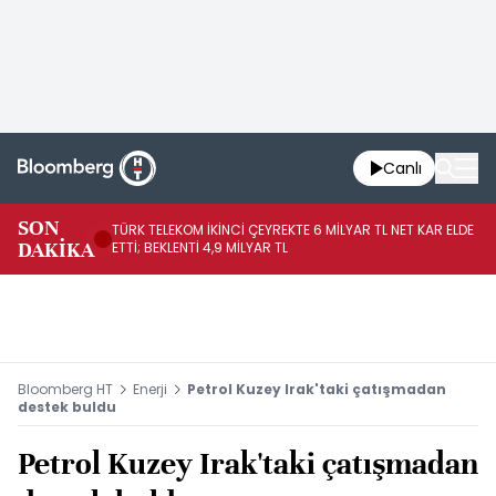
Canlı
SON
TÜRK TELEKOM İKİNCİ ÇEYREKTE 6 MİLYAR TL NET KAR ELDE
AB
DAKİKA
ETTİ; BEKLENTİ 4,9 MİLYAR TL
İR
Bloomberg HT
Enerji
Petrol Kuzey Irak'taki çatışmadan
destek buldu
Petrol Kuzey Irak'taki çatışmadan