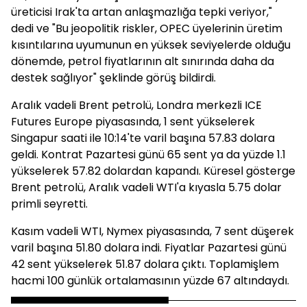
üreticisi Irak'ta artan anlaşmazlığa tepki veriyor,"
dedi ve "Bu jeopolitik riskler, OPEC üyelerinin üretim
kısıntılarına uyumunun en yüksek seviyelerde olduğu
dönemde, petrol fiyatlarının alt sınırında daha da
destek sağlıyor" şeklinde görüş bildirdi.
Aralık vadeli Brent petrolü, Londra merkezli ICE
Futures Europe piyasasında, 1 sent yükselerek
Singapur saati ile 10:14'te varil başına 57.83 dolara
geldi. Kontrat Pazartesi günü 65 sent ya da yüzde 1.1
yükselerek 57.82 dolardan kapandı. Küresel gösterge
Brent petrolü, Aralık vadeli WTI'a kıyasla 5.75 dolar
primli seyretti.
Kasım vadeli WTI, Nymex piyasasında, 7 sent düşerek
varil başına 51.80 dolara indi. Fiyatlar Pazartesi günü
42 sent yükselerek 51.87 dolara çıktı. Toplamişlem
hacmi 100 günlük ortalamasının yüzde 67 altındaydı.