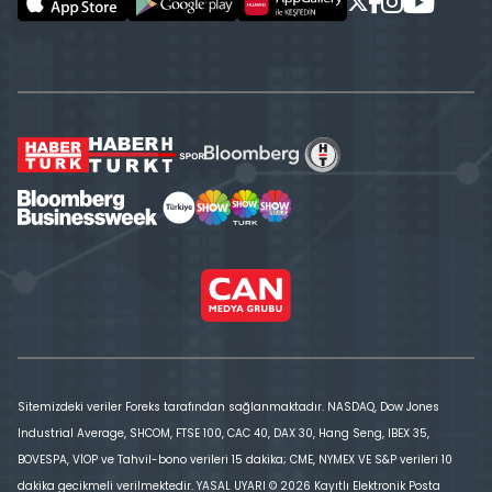
Sitemizdeki veriler Foreks tarafından sağlanmaktadır. NASDAQ, Dow Jones
Industrial Average, SHCOM, FTSE 100, CAC 40, DAX 30, Hang Seng, IBEX 35,
BOVESPA, VİOP ve Tahvil-bono verileri 15 dakika; CME, NYMEX VE S&P verileri 10
dakika gecikmeli verilmektedir. YASAL UYARI © 2026 Kayıtlı Elektronik Posta