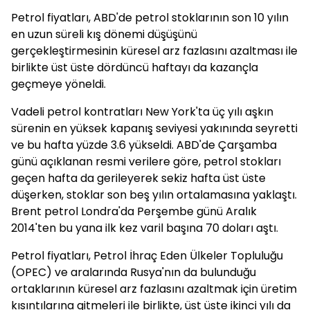
Petrol fiyatları, ABD'de petrol stoklarının son 10 yılın
en uzun süreli kış dönemi düşüşünü
gerçekleştirmesinin küresel arz fazlasını azaltması ile
birlikte üst üste dördüncü haftayı da kazançla
geçmeye yöneldi.
Vadeli petrol kontratları New York'ta üç yılı aşkın
sürenin en yüksek kapanış seviyesi yakınında seyretti
ve bu hafta yüzde 3.6 yükseldi. ABD'de Çarşamba
günü açıklanan resmi verilere göre, petrol stokları
geçen hafta da gerileyerek sekiz hafta üst üste
düşerken, stoklar son beş yılın ortalamasına yaklaştı.
Brent petrol Londra'da Perşembe günü Aralık
2014'ten bu yana ilk kez varil başına 70 doları aştı.
Petrol fiyatları, Petrol İhraç Eden Ülkeler Topluluğu
(OPEC) ve aralarında Rusya'nın da bulunduğu
ortaklarının küresel arz fazlasını azaltmak için üretim
kısıntılarına gitmeleri ile birlikte, üst üste ikinci yılı da