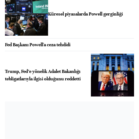
Küresel piyasalarda Powell gerginliği
Fed Başkanı Powell'a ceza tehdidi
Trump, Fed’e yönelik Adalet Bakanlığı
tebligatlarıyla ilgisi olduğunu reddetti