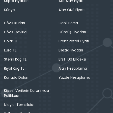
Kripto Fiyatları
Ata Altın Fiyatı
Künye
Altın ONS Fiyatı
Döviz Kurları
Canlı Borsa
Döviz Çevirici
Gümüş Fiyatları
Dolar TL
Brent Petrol Fiyatı
Euro TL
Bilezik Fiyatları
Sterin Kaç TL
BIST 100 Endeksi
Riyal Kaç TL
Altın Hesaplama
Kanada Doları
Yüzde Hesaplama
Kişisel Verilerin Korunması
Politikası
İzleyici Temsilcisi