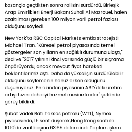
kazançla geçtikten sonra rallisini sürdürdü. Birleşik
Arap Emirlikleri Enerji Bakanı Suhail Al Mazrouei, halen
azaltılması gereken 100 milyon varil petrol fazlası
olduğunu söyledi.
New York'ta RBC Capital Markets emtia stratejisti
Michael Tran, "Küresel petrol piyasasında temel
göstergeler son yılların en sağlıklı durumuna ulaştı,"
dedi ve "2017 yılının ikinci yarısında güçlü bir sıçrama
öngörüyordu, ancak mevcut fiyat hareketi
beklentilerimiz aştı. Daha da yükselişin sürdürülebilir
olduğunu söylemenin henüz erken olduğunu
düşünüyoruz. En azından piyasanın ABD'deki üretim
artışı hızını daha iyi hazmetmesine kadar" şeklinde
görüş bildirdi.
Şubat vadeli Batı Teksas petrolü (WTI), Nymex
piyasasında, 15 sent düşerek,Hong Kong saati ile
10:10'da varil başına 63.65 dolara indi. Toplam işlem