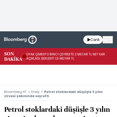
Canlı
İR
SON
OYAK ÇİMENTO İKİNCİ ÇEYREKTE 2 MİLYAR TL NET KAR
YÖ
DAKİKA
AÇIKLADI; BEKLENTİ 1,5 MİLYAR TL
OL
Bloomberg HT
Enerji
Petrol stoklardaki düşüşle 3 yılın
zirvesi yakınında seyretti
Petrol stoklardaki düşüşle 3 yılın