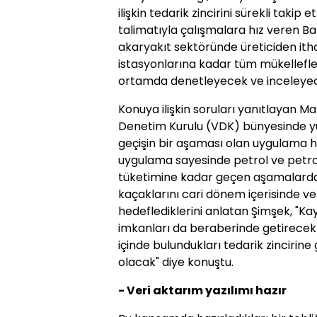
ilişkin tedarik zincirini sürekli taki
talimatıyla çalışmalara hız veren Bak
akaryakıt sektöründe üreticiden itha
istasyonlarına kadar tüm mükelleflerd
ortamda denetleyecek ve inceleye
Konuya ilişkin soruları yanıtlayan 
Denetim Kurulu (VDK) bünyesinde y
geçişin bir aşaması olan uygulama ha
uygulama sayesinde petrol ve petrol
tüketimine kadar geçen aşamalarda 
kaçaklarını cari dönem içerisinde ve 
hedeflediklerini anlatan Şimşek, "Ka
imkanları da beraberinde getirecek
içinde bulundukları tedarik zinciri
olacak" diye konuştu.
- Veri aktarım yazılımı hazır