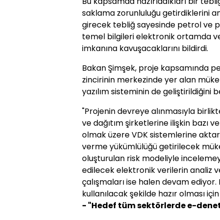
Bu kapsamda hazırladıkları bir tebli
saklama zorunluluğu getirdiklerini a
girecek tebliğ sayesinde petrol ve pe
temel bilgileri elektronik ortamda 
imkanına kavuşacaklarını bildirdi.
Bakan Şimşek, proje kapsamında petro
zincirinin merkezinde yer alan mükel
yazılım sisteminin de geliştirildiğini b
"Projenin devreye alınmasıyla birlikt
ve dağıtım şirketlerine ilişkin bazı ve
olmak üzere VDK sistemlerine aktarı
verme yükümlülüğü getirilecek müke
oluşturulan risk modeliyle incelem
edilecek elektronik verilerin analiz 
çalışmaları ise halen devam ediyor. 
kullanılacak şekilde hazır olması için 
- "Hedef tüm sektörlerde e-dene