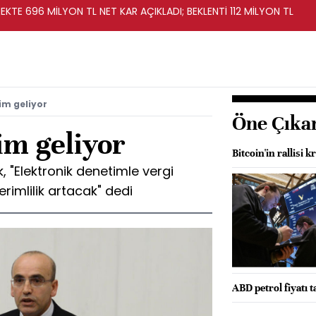
KTE 696 MİLYON TL NET KAR AÇIKLADI; BEKLENTİ 112 MİLYON TL
im geliyor
Öne Çıka
im geliyor
Bitcoin'in rallisi k
 "Elektronik denetimle vergi
erimlilik artacak" dedi
ABD petrol fiyatı t