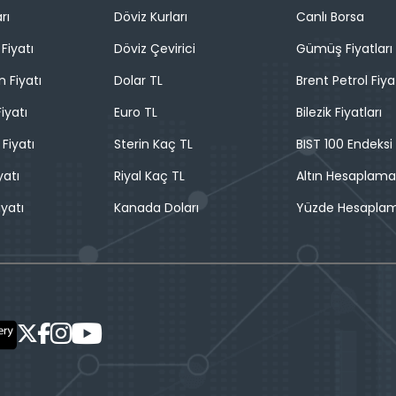
rı
Döviz Kurları
Canlı Borsa
Fiyatı
Döviz Çevirici
Gümüş Fiyatları
n Fiyatı
Dolar TL
Brent Petrol Fiya
iyatı
Euro TL
Bilezik Fiyatları
 Fiyatı
Sterin Kaç TL
BIST 100 Endeksi
yatı
Riyal Kaç TL
Altın Hesaplama
iyatı
Kanada Doları
Yüzde Hesapla