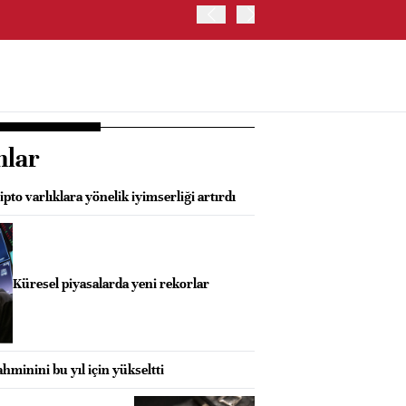
ABD'DE NASDAQ 100 ENDE
nlar
ripto varlıklara yönelik iyimserliği artırdı
Küresel piyasalarda yeni rekorlar
ahminini bu yıl için yükseltti