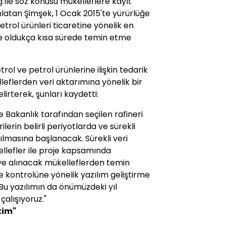
ğ ile söz konusu mükelleflere kayıt
nlatan Şimşek, 1 Ocak 2015'te yürürlüğe
trol ürünleri ticaretine yönelik en
ve oldukça kısa sürede temin etme
l ve petrol ürünlerine ilişkin tedarik
leflerden veri aktarımına yönelik bir
elirterek, şunları kaydetti:
e Bakanlık tarafından seçilen rafineri
rilerin belirli periyotlarda ve sürekli
lmasına başlanacak. Sürekli veri
llefler ile proje kapsamında
eye alınacak mükelleflerden temin
ve kontrolüne yönelik yazılım geliştirme
Bu yazılımın da önümüzdeki yıl
çalışıyoruz."
tim"