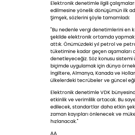
Elektronik denetimle ilgili çalışmaları
edilmesine yönelik dönüşümün ilk ad
Şimşek, sözlerini şöyle tamamladı:
"Bu nedenle vergi denetimlerini en 
şekilde elektronik ortamda yapmak 
attık. Önümüzdeki yıl petrol ve petro
tüketimine kadar geçen aşamaları a
denetleyeceğiz. Söz konusu sistemi 
biçimde uygulamak için dünya örnekle
İngiltere, Almanya, Kanada ve Holl
ülkelerdeki tecrübeler ve güncel eği
Elektronik denetimle VDK bünyesind
etkinlik ve verimlilik artacak. Bu say
edilecek, standartlar daha etkin şeki
zaman kayıpları önlenecek ve mükell
hızlanacak."
AA