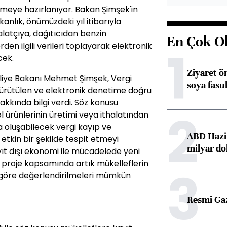
p etmeye hazırlanıyor. Bakan Şimşek'in
anlık, önümüzdeki yıl itibarıyla
latçıya, dağıtıcıdan benzin
En Çok O
en ilgili verileri toplayarak elektronik
1
cek.
Ziyaret ö
Maliye Bakanı Mehmet Şimşek, Vergi
soya fasul
ürütülen ve elektronik denetime doğru
kkında bilgi verdi. Söz konusu
2
 ürünlerinin üretimi veya ithalatından
oluşabilecek vergi kayıp ve
ABD Hazi
etkin bir şekilde tespit etmeyi
milyar do
yıt dışı ekonomi ile mücadelede yeni
 proje kapsamında artık mükelleflerin
3
ne göre değerlendirilmeleri mümkün
Resmi Ga