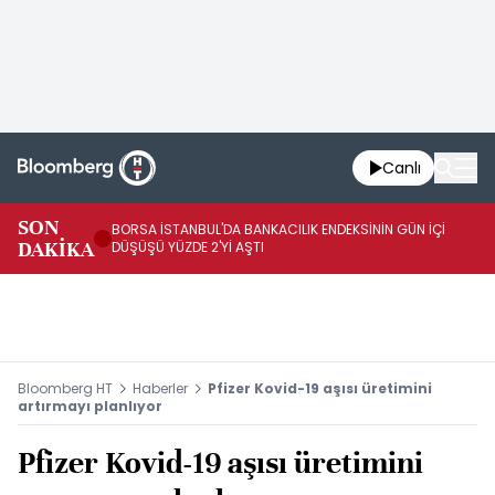
Canlı
SON
BORSA İSTANBUL'DA BANKACILIK ENDEKSİNİN GÜN İÇİ
EU
DAKİKA
DÜŞÜŞÜ YÜZDE 2'Yİ AŞTI
AR
Bloomberg HT
Haberler
Pfizer Kovid-19 aşısı üretimini
artırmayı planlıyor
Pfizer Kovid-19 aşısı üretimini