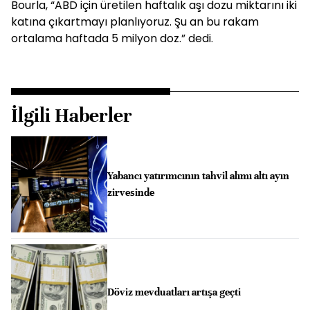
Bourla, “ABD için üretilen haftalık aşı dozu miktarını iki
katına çıkartmayı planlıyoruz. Şu an bu rakam
ortalama haftada 5 milyon doz.” dedi.
İlgili Haberler
Yabancı yatırımcının tahvil alımı altı ayın
zirvesinde
Döviz mevduatları artışa geçti