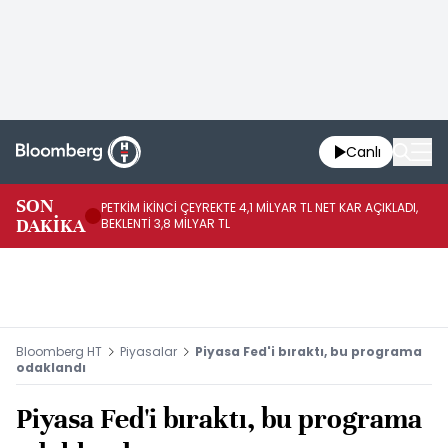
Canlı
SON
PETKİM İKİNCİ ÇEYREKTE 4,1 MİLYAR TL NET KAR AÇIKLADI,
İR
DAKİKA
BEKLENTİ 3,8 MİLYAR TL
UY
Bloomberg HT
Piyasalar
Piyasa Fed'i bıraktı, bu programa
odaklandı
Piyasa Fed'i bıraktı, bu programa