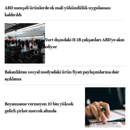
ABD menşeli ürünlerde ek mali yükümlülük uygulaması
kaldırıldı
Yurt dışındaki H-1B çalışanları ABD'ye akın
ediyor
Bakanlıktan sosyal medyadaki ürün fiyatı paylaşımlarına dair
açıklama
Beyanname vermeyen 10 bin yüksek
gelirli şirket mercek altında