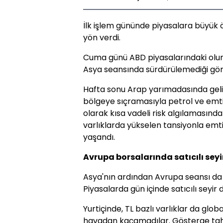
İlk işlem gününde piyasalara büyük
yön verdi.
Cuma günü ABD piyasalarındaki olu
Asya seansında sürdürülemediği gör
Hafta sonu Arap yarımadasında geliş
bölgeye sıçramasıyla petrol ve emtia
olarak kısa vadeli risk algılamasınd
varlıklarda yükselen tansiyonla emtia
yaşandı.
Avrupa borsalarında satıcılı sey
Asya'nın ardından Avrupa seansı da
Piyasalarda gün içinde satıcılı seyir 
Yurtiçinde, TL bazlı varlıklar da gl
havadan kaçamadılar. Gösterge tahvil