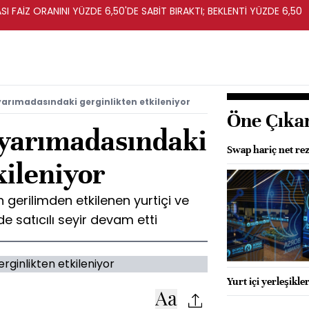
I FAİZ ORANINI YÜZDE 6,50'DE SABİT BIRAKTI; BEKLENTİ YÜZDE 6,50
yarımadasındaki gerginlikten etkileniyor
Öne Çıka
 yarımadasındaki
Swap hariç net rez
kileniyor
erilimden etkilenen yurtiçi ve
de satıcılı seyir devam etti
Yurt içi yerleşikl