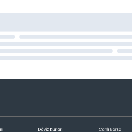
rı
Döviz Kurları
Canlı Borsa