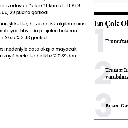
rını zorlayan Dolar/TL kuru da 1.5858
, 65,129 puana geriledi.
En Çok O
1
an şirketler, bozulan risk algılamasına
satılıyor. Libya'da projeleri bulunan
n Aksa % 2.43 geriledi.
Trump'tan
sı nedeniyle data akışı olmayacak.
2
i zayıf hacimler birlikte % 0.39'dan
Trump: İr
varabiliri
3
Resmi Ga