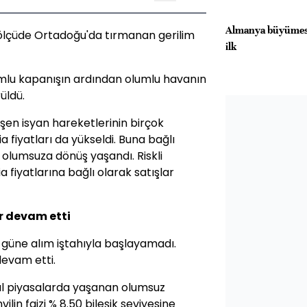
Almanya büyümesi
 ölçüde Ortadoğu'da tırmanan gerilim
ilk
mlu kapanışın ardından olumlu havanın
üldü.
en isyan hareketlerinin birçok
 fiyatları da yükseldi. Buna bağlı
a olumsuza dönüş yaşandı. Riskli
 fiyatlarına bağlı olarak satışlar
ir devam etti
 güne alım iştahıyla başlayamadı.
devam etti.
obal piyasalarda yaşanan olumsuz
in faizi % 8.50 bileşik seviyesine