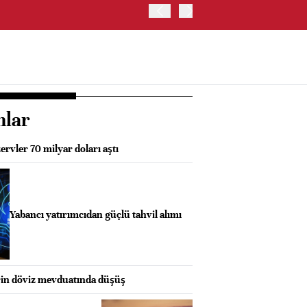
OYAK ÇİMENTO İKİNCİ ÇEY
nlar
ervler 70 milyar doları aştı
Yabancı yatırımcıdan güçlü tahvil alımı
erin döviz mevduatında düşüş