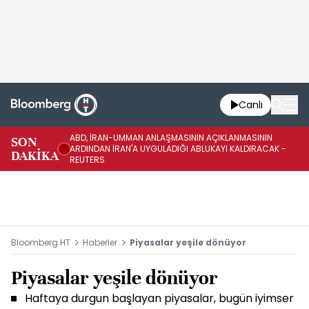
Canlı
ABD, İRAN-UMMAN ANLAŞMASININ AÇIKLANMASININ
AB
SON
ARDINDAN İRAN'A UYGULADIĞI ABLUKAYI KALDIRACAK -
GE
DAKİKA
REUTERS
UY
Bloomberg HT
Haberler
Piyasalar yeşile dönüyor
Piyasalar yeşile dönüyor
Haftaya durgun başlayan piyasalar, bugün iyimser