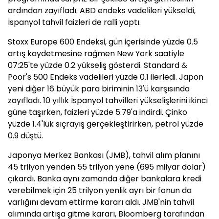
ardından zayıfladı. ABD endeks vadelileri yükseldi,
İspanyol tahvil faizleri de ralli yaptı.
Stoxx Europe 600 Endeksi, gün içerisinde yüzde 0.5
artış kaydetmesine rağmen New York saatiyle
07:25'te yüzde 0.2 yükseliş gösterdi. Standard &
Poor's 500 Endeks vadelileri yüzde 0.1 ilerledi. Japon
yeni diğer 16 büyük para biriminin 13'ü karşısında
zayıfladı. 10 yıllık İspanyol tahvilleri yükselişlerini ikinci
güne taşırken, faizleri yüzde 5.79'a indirdi. Çinko
yüzde 1.4'lük sıçrayış gerçekleştirirken, petrol yüzde
0.9 düştü.
Japonya Merkez Bankası (JMB), tahvil alım planını
45 trilyon yenden 55 trilyon yene (695 milyar dolar)
çıkardı. Banka aynı zamanda diğer bankalara kredi
verebilmek için 25 trilyon yenlik ayrı bir fonun da
varlığını devam ettirme kararı aldı. JMB'nin tahvil
alımında artışa gitme kararı, Bloomberg tarafından