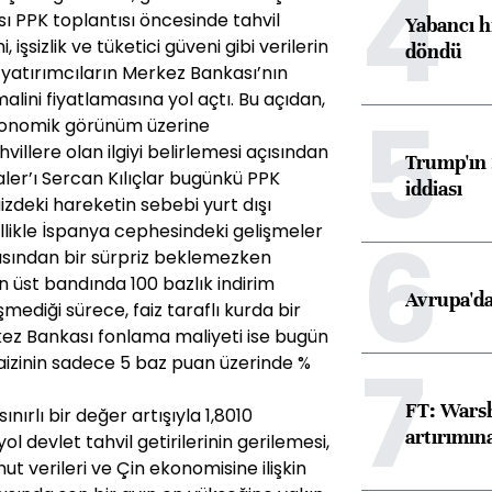
4
ı PPK toplantısı öncesinde tahvil
Yabancı h
, işsizlik ve tüketici güveni gibi verilerin
döndü
 yatırımcıların Merkez Bankası’nın
lini fiyatlamasına yol açtı. Bu açıdan,
5
ekonomik görünüm üzerine
villere olan ilgiyi belirlemesi açısından
Trump'ın 
ler’ı Sercan Kılıçlar bugünkü PPK
iddiası
aizdeki hareketin sebebi yurt dışı
6
llikle İspanya cephesindeki gelişmeler
ntısından bir sürpriz beklemezken
n üst bandında 100 bazlık indirim
Avrupa'da
işmediği sürece, faiz taraflı kurda bir
rkez Bankası fonlama maliyeti ise bugün
7
 faizinin sadece 5 baz puan üzerinde %
FT: Warsh
ırlı bir değer artışıyla 1,8010
artırımın
ol devlet tahvil getirilerinin gerilemesi,
 verileri ve Çin ekonomisine ilişkin