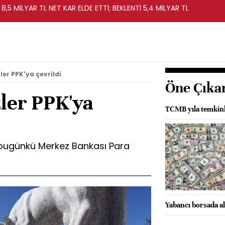
 8,5 MİLYAR TL NET KAR ELDE ETTİ; BEKLENTİ 5,4 MİLYAR TL
er PPK'ya çevrildi
Öne Çıka
ler PPK'ya
TCMB yıla temkinli
, bugünkü Merkez Bankası Para
Yabancı borsada a