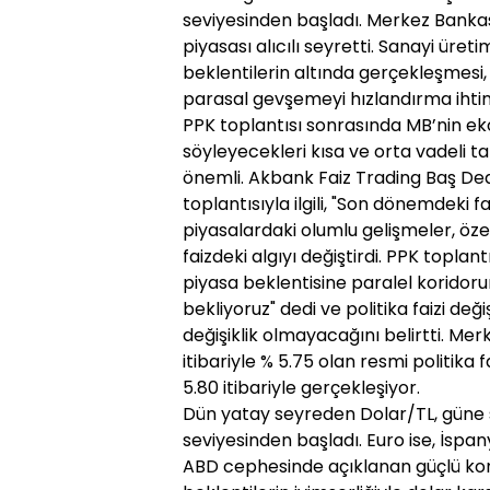
seviyesinden başladı. Merkez Bankas
piyasası alıcılı seyretti. Sanayi üretimi
beklentilerin altında gerçekleşmesi,
parasal gevşemeyi hızlandırma ihtima
PPK toplantısı sonrasında MB’nin 
söyleyecekleri kısa ve orta vadeli tah
önemli. Akbank Faiz Trading Baş Dea
toplantısıyla ilgili, "Son dönemdeki f
piyasalardaki olumlu gelişmeler, öze
faizdeki algıyı değiştirdi. PPK topla
piyasa beklentisine paralel koridoru
bekliyoruz" dedi ve politika faizi değ
değişiklik olmayacağını belirtti. Me
itibariyle % 5.75 olan resmi politika
5.80 itibariyle gerçekleşiyor.
Dün yatay seyreden Dolar/TL, güne sın
seviyesinden başladı. Euro ise, İspany
ABD cephesinde açıklanan güçlü konut