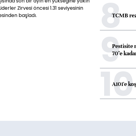
8
rşısında son bir ayın en yükseğine yakın
derler Zirvesi öncesi 1.31 seviyesinin
TCMB reze
esinden başladı.
9
Pestisite
70’e kadar
10
A101'e ko