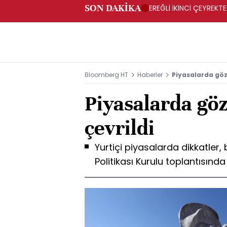
SON DAKİKA
EREĞLİ İKİNCİ ÇEYREKTE
Bloomberg HT
Haberler
Piyasalarda gözl
Piyasalarda göz
çevrildi
Yurtiçi piyasalarda dikkatler
Politikası Kurulu toplantısında