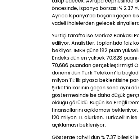
takip edecek. Avrupa cephesinde ise
öncesinde, İspanya borsası % 2.37 Yun
Ayrıca İspanya’da başarılı geçen kıs
vadeli ihalelerden gelecek sinyaller
Yurtiçi tarafta ise Merkez Bankası Pa
ediliyor. Analistler, toplantıda faiz
bekliyor. İMKB güne 182 puan yükseli
Endeks dün en yüksek 70,828 puanı
70,686 puandan gerçekleştirmişti Ö
dönemi dün Türk Telekom’la başladı
milyon TL’lik piyasa beklentisine par
Şirket’in karının geçen sene aynı d
göstermesinde ise daha düşük gerçekl
olduğu görüldü. Bugün ise Ereğli Demi
finansallarını açıklaması bekleniyor.
120 milyon TL olurken, Turkcell’in is
açıklaması bekleniyor.
Gösterge tahvil dün % 7.37 bileşik il