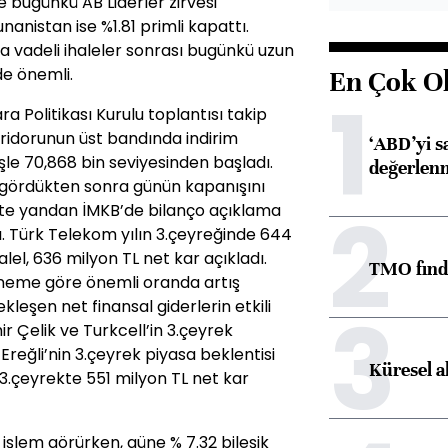
 bugünkü AB Liderler zirvesi
anistan ise %1.81 primli kapattı.
a vadeli ihaleler sonrası bugünkü uzun
de önemli.
En Çok O
1
ra Politikası Kurulu toplantısı takip
 koridorunun üst bandında indirim
‘ABD’yi s
şle 70,868 bin seviyesinden başladı.
değerlen
 gördükten sonra günün kapanışını
2
te yandan İMKB’de bilanço açıklama
. Türk Telekom yılın 3.çeyreğinde 644
alel, 636 milyon TL net kar açıkladı.
TMO fındık
öneme göre önemli oranda artış
3
eşen net finansal giderlerin etkili
r Çelik ve Turkcell’in 3.çeyrek
 Ereğli’nin 3.çeyrek piyasa beklentisi
Küresel a
e 3.çeyrekte 551 milyon TL net kar
e işlem görürken, güne % 7.32 bileşik