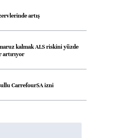
rvlerinde artış
 maruz kalmak ALS riskini yüzde
 artırıyor
şullu CarrefourSA izni