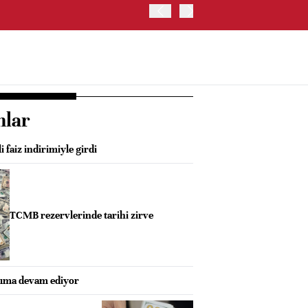
BORSA İSTANBUL'DA BIST
nlar
 faiz indirimiyle girdi
TCMB rezervlerinde tarihi zirve
lıma devam ediyor