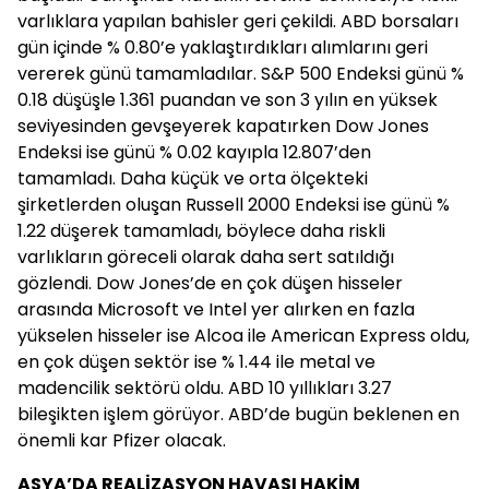
varlıklara yapılan bahisler geri çekildi. ABD borsaları
gün içinde % 0.80’e yaklaştırdıkları alımlarını geri
vererek günü tamamladılar. S&P 500 Endeksi günü %
0.18 düşüşle 1.361 puandan ve son 3 yılın en yüksek
seviyesinden gevşeyerek kapatırken Dow Jones
Endeksi ise günü % 0.02 kayıpla 12.807’den
tamamladı. Daha küçük ve orta ölçekteki
şirketlerden oluşan Russell 2000 Endeksi ise günü %
1.22 düşerek tamamladı, böylece daha riskli
varlıkların göreceli olarak daha sert satıldığı
gözlendi. Dow Jones’de en çok düşen hisseler
arasında Microsoft ve Intel yer alırken en fazla
yükselen hisseler ise Alcoa ile American Express oldu,
en çok düşen sektör ise % 1.44 ile metal ve
madencilik sektörü oldu. ABD 10 yıllıkları 3.27
bileşikten işlem görüyor. ABD’de bugün beklenen en
önemli kar Pfizer olacak.
ASYA’DA REALİZASYON HAVASI HAKİM