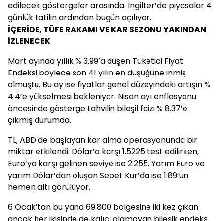
edilecek göstergeler arasında. İngilter’de piyasalar 4
günlük tatilin ardından bugün açılıyor.
İÇERİDE, TÜFE RAKAMI VE KAR SEZONU YAKINDAN
İZLENECEK
Mart ayında yıllık % 3.99’a düşen Tüketici Fiyat
Endeksi böylece son 41 yılın en düşüğüne inmiş
olmuştu. Bu ay ise fiyatlar genel düzeyindeki artışın %
4.4’e yükselmesi bekleniyor. Nisan ayı enflasyonu
öncesinde gösterge tahvilin bileşil faizi % 8.37’e
çıkmış durumda.
TL, ABD’de başlayan kar alma operasyonunda bir
miktar etkilendi. Dólar’a karşı 1.5225 test edilirken,
Euro’ya karşı gelinen seviye ise 2.255. Yarım Euro ve
yarım Dólar’dan oluşan Sepet Kur’da ise 1.89’un
hemen altı görülüyor.
6 Ocak’tan bu yana 69.800 bölgesine iki kez çıkan
ancak her ikisinde de kalıcı olamayan bileşik endeks