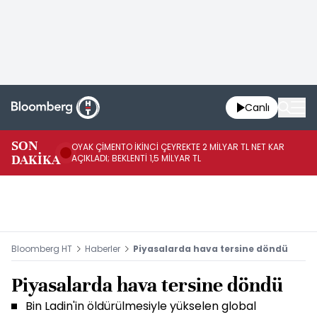
Canlı
İR
SON
OYAK ÇİMENTO İKİNCİ ÇEYREKTE 2 MİLYAR TL NET KAR
YÖ
DAKİKA
AÇIKLADI; BEKLENTİ 1,5 MİLYAR TL
OL
Bloomberg HT
Haberler
Piyasalarda hava tersine döndü
Piyasalarda hava tersine döndü
Bin Ladin'in öldürülmesiyle yükselen global