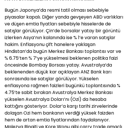
Bugün Japonya’da resmi tatil olması sebebiyle
piyasalar kapalı. Diğer yanda gevşeyen ABD varlıkları
ve düşen emtia fiyatları sebebiyle hisselerde de
satışlar görülüyor. Çin’de borsalar yatay bir görüntü
izlerken Asya’nın kalanında ise % 1’e varan satışlar
hakim. Enflasyonu çift hanelere yaklaşan
Hindistan’da bugün Merkez Bankası toplantısı var ve
% 6.75’ten % 7’ye yükselmesi beklenen politika faizi
öncesinde Bombay Borsası yatay. Avustralya’da
beklenenden düşük kar açıklayan ANZ Bank karı
sonrasında ise satışlar görülüyor. Yükselen
enflasyona rağmen faizleri bugünkü toplantısında %
4.75’te sabit bırakan Avustralya Merkez Bankası
yükselen Avustralya Doları’nı (Ozi) da hesaba
kattığını gösteriyor. Dolar’a karşı tarihi zirvelerinde
dolaşan Ozi hem bankanın verdiği yüksek faizden
hem de artan emtia fiyatlarından faydalanıyor.
Malezya Ringiti ve Kore Wonu gibi carry trade amaçlı