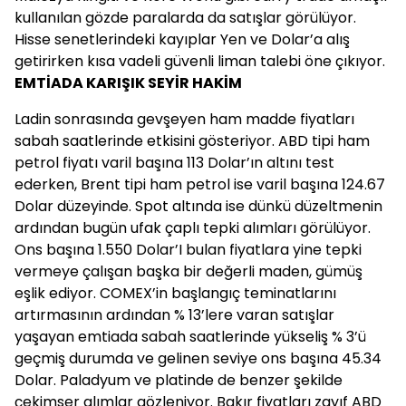
kullanılan gözde paralarda da satışlar görülüyor.
Hisse senetlerindeki kayıplar Yen ve Dolar’a alış
getirirken kısa vadeli güvenli liman talebi öne çıkıyor.
EMTİADA KARIŞIK SEYİR HAKİM
Ladin sonrasında gevşeyen ham madde fiyatları
sabah saatlerinde etkisini gösteriyor. ABD tipi ham
petrol fiyatı varil başına 113 Dolar’ın altını test
ederken, Brent tipi ham petrol ise varil başına 124.67
Dolar düzeyinde. Spot altında ise dünkü düzeltmenin
ardından bugün ufak çaplı tepki alımları görülüyor.
Ons başına 1.550 Dolar’I bulan fiyatlara yine tepki
vermeye çalışan başka bir değerli maden, gümüş
eşlik ediyor. COMEX’in başlangıç teminatlarını
artırmasının ardından % 13’lere varan satışlar
yaşayan emtiada sabah saatlerinde yükseliş % 3’ü
geçmiş durumda ve gelinen seviye ons başına 45.34
Dolar. Paladyum ve platinde de benzer şekilde
çekimser alımlar gözleniyor. Bakır fiyatları zayıf ABD