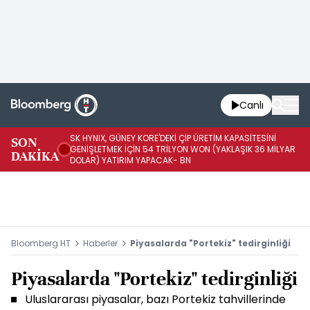
Canlı
SK HYNIX, GÜNEY KORE'DEKİ ÇİP ÜRETİM KAPASİTESİNİ
SON
BO
GENİŞLETMEK İÇİN 54 TRİLYON WON (YAKLAŞIK 36 MİLYAR
DAKİKA
AR
DOLAR) YATIRIM YAPACAK- BN
Bloomberg HT
Haberler
Piyasalarda "Portekiz" tedirginliği
Piyasalarda "Portekiz" tedirginliği
Uluslararası piyasalar, bazı Portekiz tahvillerinde