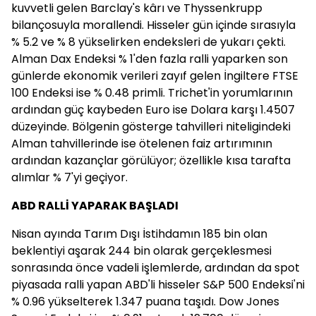
kuvvetli gelen Barclay's kârı ve Thyssenkrupp
bilançosuyla morallendi. Hisseler gün içinde sırasıyla
% 5.2 ve % 8 yükselirken endeksleri de yukarı çekti.
Alman Dax Endeksi % 1'den fazla ralli yaparken son
günlerde ekonomik verileri zayıf gelen İngiltere FTSE
100 Endeksi ise % 0.48 primli. Trichet'in yorumlarının
ardından güç kaybeden Euro ise Dolara karşı 1.4507
düzeyinde. Bölgenin gösterge tahvilleri niteligindeki
Alman tahvillerinde ise ötelenen faiz artırımının
ardından kazançlar görülüyor; özellikle kısa tarafta
alımlar % 7'yi geçiyor.
ABD RALLİ YAPARAK BAŞLADI
Nisan ayında Tarım Dışı İstihdamın 185 bin olan
beklentiyi aşarak 244 bin olarak gerçeklesmesi
sonrasında önce vadeli işlemlerde, ardından da spot
piyasada ralli yapan ABD'li hisseler S&P 500 Endeksi'ni
% 0.96 yükselterek 1.347 puana taşıdı. Dow Jones