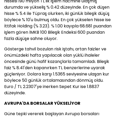
hissesi 190 milyon TL'lik işlem hacmine ulaşmış
durumda ve yükseliş % 0.42 düzeyinde. En çok düşen
hisse % 5.4 ile Tüpraş olurken, iki günlük bileşik düşüş
böylece % 10'u bulmuş oldu. En çok yükselen hisse ise
İttifak Holding (% 3.23). % 1.00 kayıpla 68.681 puandan
işlem gören İMKB 100 Bileşik Endeksi 600 puandan
fazla düşüşe sahne oluyor.
Gösterge tahvil bozulan risk iştahı, artan faizler ve
önümüzdeki hafta yapılacak olan yüklü ihaleler
öncesinde günü hafif kazançlarla tamamladı. Bileşik
faiz % 8.41'den kapanırken TL benzerlerine uyarak
güçleniyor. Dolara karşı 1.5365 seviyesine ulaşan kur
böylece 50 günlük ortalamasından dönmüş oldu.
Euro / TL 2.2307'ye inerken Sepet Kur ise 1.8837
düzeyinde.
AVRUPA'DA BORSALAR YÜKSELİYOR
Güne tepki vererek başlayan Avrupa borsaları