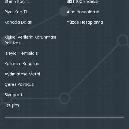
Sterin Kaç TL
BIST 100 Endeksi
Riyal Kaç TL
Altın Hesaplama
Kanada Doları
Yüzde Hesaplama
Kişisel Verilerin Korunması
Politikası
İzleyici Temsilcisi
Kullanım Koşulları
Aydınlatma Metni
Çerez Politikası
Biyografi
İletişim