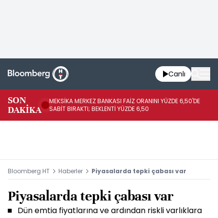
Canlı
SON
MEKSİKA MERKEZ BANKASI FAİZ ORANINI YÜZDE 6,50'DE
OY
DAKİKA
SABİT BIRAKTI; BEKLENTİ YÜZDE 6,50
AÇ
Bloomberg HT
Haberler
Piyasalarda tepki çabası var
Piyasalarda tepki çabası var
Dün emtia fiyatlarına ve ardından riskli varlıklara