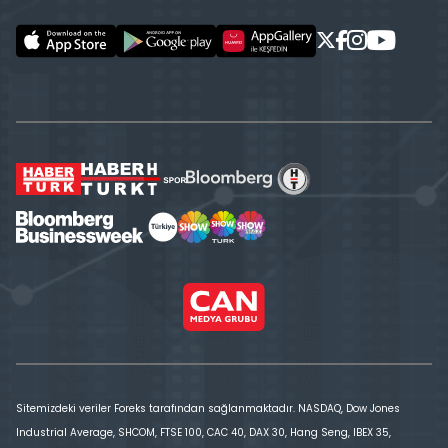
Sitemizdeki veriler Foreks tarafından sağlanmaktadır. NASDAQ, Dow Jones
Industrial Average, SHCOM, FTSE 100, CAC 40, DAX 30, Hang Seng, IBEX 35,