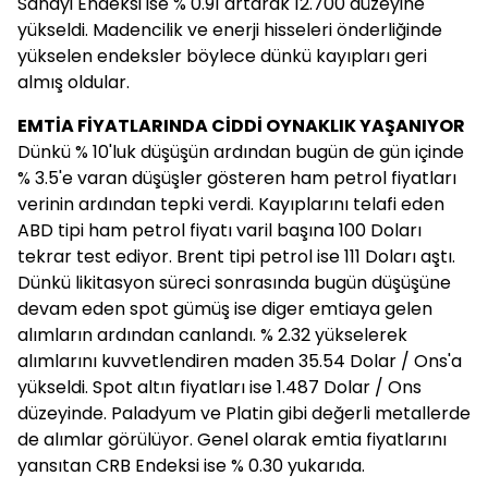
Sanayi Endeksi ise % 0.91 artarak 12.700 düzeyine
yükseldi. Madencilik ve enerji hisseleri önderliğinde
yükselen endeksler böylece dünkü kayıpları geri
almış oldular.
EMTİA FİYATLARINDA CİDDİ OYNAKLIK YAŞANIYOR
Dünkü % 10'luk düşüşün ardından bugün de gün içinde
% 3.5'e varan düşüşler gösteren ham petrol fiyatları
verinin ardından tepki verdi. Kayıplarını telafi eden
ABD tipi ham petrol fiyatı varil başına 100 Doları
tekrar test ediyor. Brent tipi petrol ise 111 Doları aştı.
Dünkü likitasyon süreci sonrasında bugün düşüşüne
devam eden spot gümüş ise diger emtiaya gelen
alımların ardından canlandı. % 2.32 yükselerek
alımlarını kuvvetlendiren maden 35.54 Dolar / Ons'a
yükseldi. Spot altın fiyatları ise 1.487 Dolar / Ons
düzeyinde. Paladyum ve Platin gibi değerli metallerde
de alımlar görülüyor. Genel olarak emtia fiyatlarını
yansıtan CRB Endeksi ise % 0.30 yukarıda.