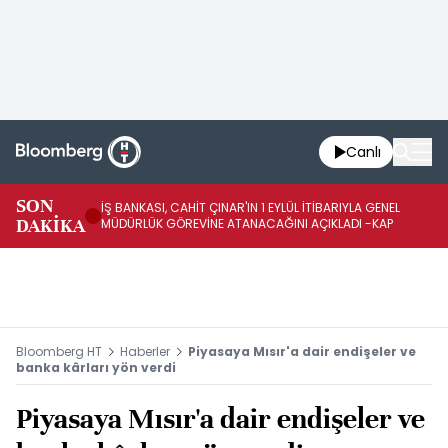
Canlı
SON
İŞ BANKASI, CAHİT ÇINAR'IN 1 EYLÜL İTİBARIYLA GENEL
İŞ
DAKİKA
MÜDÜRLÜK GÖREVİNE ATANACAĞINI AÇIKLADI -KAP
GÖ
Bloomberg HT
Haberler
Piyasaya Mısır'a dair endişeler ve
banka kârları yön verdi
Piyasaya Mısır'a dair endişeler ve