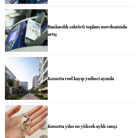
Bankacılık sektörü toplam mevduatında
artış
Konutta reel kayıp yedinci ayında
Konutta yılın en yüksek aylık satışı