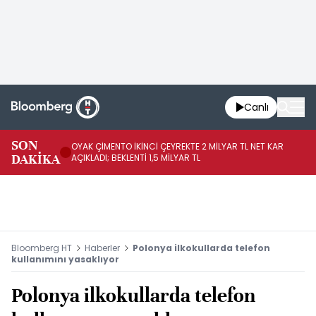
Canlı
İR
SON
OYAK ÇİMENTO İKİNCİ ÇEYREKTE 2 MİLYAR TL NET KAR
YÖ
DAKİKA
AÇIKLADI; BEKLENTİ 1,5 MİLYAR TL
OL
Bloomberg HT
Haberler
Polonya ilkokullarda telefon
kullanımını yasaklıyor
Polonya ilkokullarda telefon