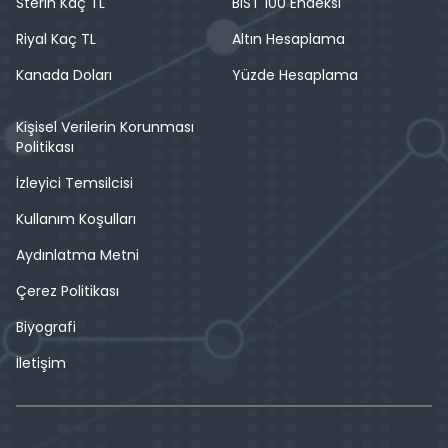
Sterin Kaç TL
BIST 100 Endeksi
Riyal Kaç TL
Altın Hesaplama
Kanada Doları
Yüzde Hesaplama
Kişisel Verilerin Korunması
Politikası
İzleyici Temsilcisi
Kullanım Koşulları
Aydınlatma Metni
Çerez Politikası
Biyografi
İletişim