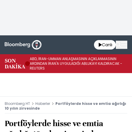
Canlı
ABD, İRAN-UMMAN ANLAŞMASININ AÇIKLANMASININ
AB
SON
ARDINDAN İRAN'A UYGULADIĞI ABLUKAYI KALDIRACAK -
GE
DAKİKA
REUTERS
UY
Bloomberg HT
Haberler
Portföylerde hisse ve emtia ağırlığı
10 yılın zirvesinde
Portföylerde hisse ve emtia