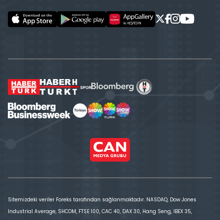
Sitemizdeki veriler Foreks tarafından sağlanmaktadır. NASDAQ, Dow Jones
Industrial Average, SHCOM, FTSE 100, CAC 40, DAX 30, Hang Seng, IBEX 35,