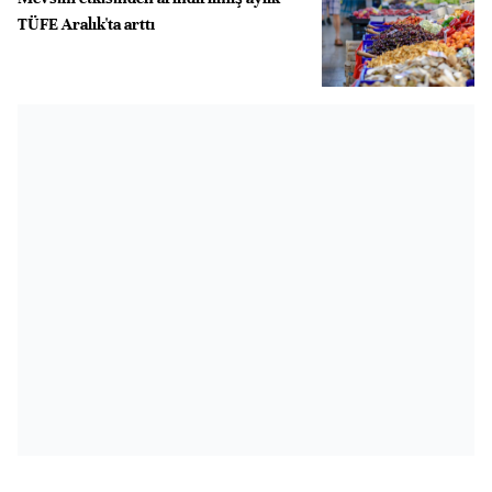
TÜFE Aralık'ta arttı