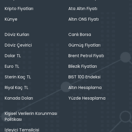
Kripto Fiyatları
Ata Altın Fiyatı
Künye
Altın ONS Fiyatı
Döviz Kurları
Canlı Borsa
Döviz Çevirici
Gümüş Fiyatları
Dolar TL
Brent Petrol Fiyatı
Euro TL
Bilezik Fiyatları
Sterin Kaç TL
BIST 100 Endeksi
Riyal Kaç TL
Altın Hesaplama
Kanada Doları
Yüzde Hesaplama
Kişisel Verilerin Korunması
Politikası
İzleyici Temsilcisi