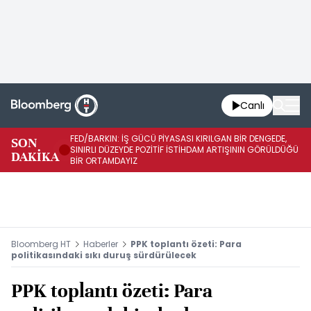
Canlı
FED/BARKIN: İŞ GÜCÜ PİYASASI KIRILGAN BİR DENGEDE,
SON
İŞ
SINIRLI DÜZEYDE POZİTİF İSTİHDAM ARTIŞININ GÖRÜLDÜĞÜ
DAKİKA
SÜ
BİR ORTAMDAYIZ
Bloomberg HT
Haberler
PPK toplantı özeti: Para
politikasındaki sıkı duruş sürdürülecek
PPK toplantı özeti: Para