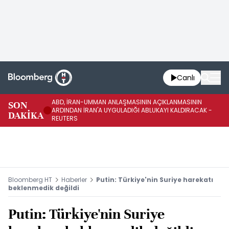
Canlı
ABD, İRAN-UMMAN ANLAŞMASININ AÇIKLANMASININ
AB
SON
ARDINDAN İRAN'A UYGULADIĞI ABLUKAYI KALDIRACAK -
GE
DAKİKA
REUTERS
UY
Bloomberg HT
Haberler
Putin: Türkiye'nin Suriye harekatı
beklenmedik değildi
Putin: Türkiye'nin Suriye