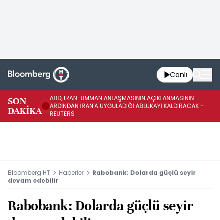
Canlı
ABD, İRAN-UMMAN ANLAŞMASININ AÇIKLANMASININ
AB
SON
ARDINDAN İRAN'A UYGULADIĞI ABLUKAYI KALDIRACAK -
GE
DAKİKA
REUTERS
UY
Bloomberg HT
Haberler
Rabobank: Dolarda güçlü seyir
devam edebilir
Rabobank: Dolarda güçlü seyir