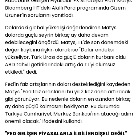
Rabobank Gelişen Piyasalar FX Stratejisti Piotr Matys
Bloomberg HT'deki Akıllı Para programında Gizem
Uzuner'in sorularını yanıtladı.
Dolardaki global yükselişi değerlendiren Matys
dolarda güçlü seyrin birkaç ay daha devam
edebileceğini öngördü. Matys, TL'de son dönemdeki
değer kaybına ilişkin olarak ise "Dolar endeksi
yükseliyor, Türk Lirası da güçlü doların kurbanı oldu.
ABD tahvil getirilerindeki artış da TL'yi olumsuz
etkiledi." dedi.
Fed'in faiz artışlarının doları desteklediğini kaydeden
Matys "Fed faiz oranlarını bu yıl 2 kez daha artıracak
gibi görünüyor. Bu nedenle doların en azından birkaç
ay daha güçlü kalmasını bekliyoruz. Bu durumda
Türkiye Cumhuriyet Merkez Bankası'nın atacağı adım
önemli olacak." ifadesini kullandı.
"FED GELİŞEN PİYASALARLA İLGİLİ ENDİŞELİ DEĞİL"