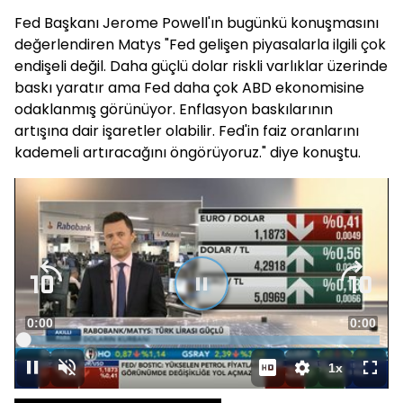
Fed Başkanı Jerome Powell'ın bugünkü konuşmasını
değerlendiren Matys "Fed gelişen piyasalarla ilgili çok
endişeli değil. Daha güçlü dolar riskli varlıklar üzerinde
baskı yaratır ama Fed daha çok ABD ekonomisine
odaklanmış görünüyor. Enflasyon baskılarının
artışına dair işaretler olabilir. Fed'in faiz oranlarını
kademeli artıracağını öngörüyoruz." diye konuştu.
Video
Oynatıcısı
yükleniyor.
Süre
0:00
Toplam
0:00
Yüklendi
:
0%
Süre
1x
Duraklat
Sesi
Oynatma
Tam
Aç
Hızı
Ekra