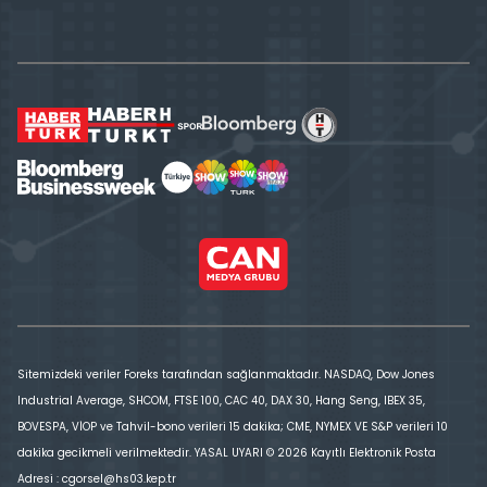
Sitemizdeki veriler Foreks tarafından sağlanmaktadır. NASDAQ, Dow Jones
Industrial Average, SHCOM, FTSE 100, CAC 40, DAX 30, Hang Seng, IBEX 35,
BOVESPA, VİOP ve Tahvil-bono verileri 15 dakika; CME, NYMEX VE S&P verileri 10
dakika gecikmeli verilmektedir. YASAL UYARI © 2026 Kayıtlı Elektronik Posta
Adresi : cgorsel@hs03.kep.tr