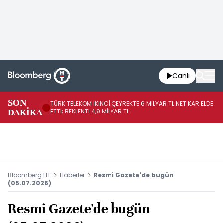
Canlı
SON
TÜRK TELEKOM İKİNCİ ÇEYREKTE 6 MİLYAR TL NET KAR ELDE
AB
DAKİKA
ETTİ; BEKLENTİ 4,9 MİLYAR TL
İR
Bloomberg HT
Haberler
Resmi Gazete'de bugün
(05.07.2026)
Resmi Gazete'de bugün