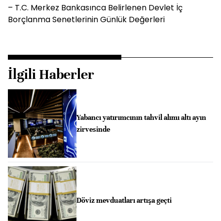
– T.C. Merkez Bankasınca Belirlenen Devlet İç
Borçlanma Senetlerinin Günlük Değerleri
İlgili Haberler
Yabancı yatırımcının tahvil alımı altı ayın
zirvesinde
Döviz mevduatları artışa geçti