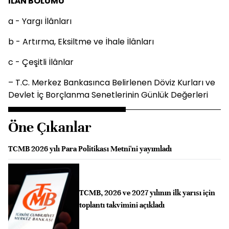
İLÂN BÖLÜMÜ
a - Yargı İlânları
b - Artırma, Eksiltme ve İhale İlânları
c - Çeşitli İlânlar
– T.C. Merkez Bankasınca Belirlenen Döviz Kurları ve
Devlet İç Borçlanma Senetlerinin Günlük Değerleri
Öne Çıkanlar
TCMB 2026 yılı Para Politikası Metni'ni yayımladı
TCMB, 2026 ve 2027 yılının ilk yarısı için
toplantı takvimini açıkladı