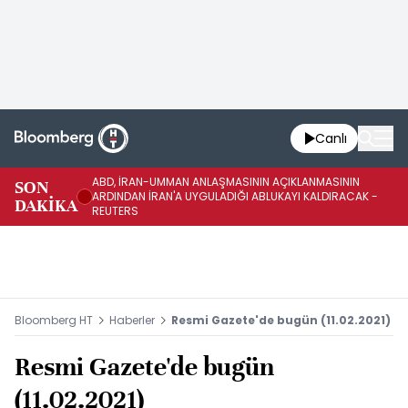
Canlı
ABD, İRAN-UMMAN ANLAŞMASININ AÇIKLANMASININ
AB
SON
ARDINDAN İRAN'A UYGULADIĞI ABLUKAYI KALDIRACAK -
GE
DAKİKA
REUTERS
UY
Bloomberg HT
Haberler
Resmi Gazete'de bugün (11.02.2021)
Resmi Gazete'de bugün
(11.02.2021)