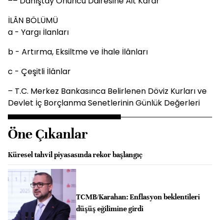
–– Danıştay Onuncu Dairesine Ait Karar
İLÂN BÖLÜMÜ
a - Yargı İlanları
b - Artırma, Eksiltme ve İhale İlânları
c - Çeşitli İlânlar
– T.C. Merkez Bankasınca Belirlenen Döviz Kurları ve
Devlet İç Borçlanma Senetlerinin Günlük Değerleri
Öne Çıkanlar
Küresel tahvil piyasasında rekor başlangıç
TCMB/Karahan: Enflasyon beklentileri
düşüş eğilimine girdi