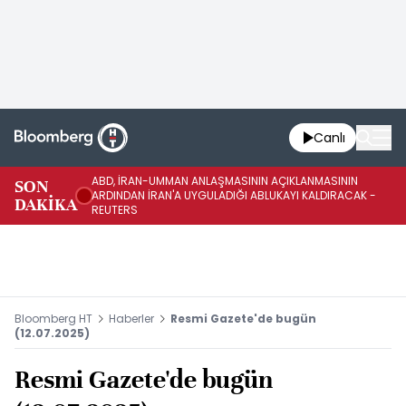
Canlı
ABD, İRAN-UMMAN ANLAŞMASININ AÇIKLANMASININ
AB
SON
ARDINDAN İRAN'A UYGULADIĞI ABLUKAYI KALDIRACAK -
GE
DAKİKA
REUTERS
UY
Bloomberg HT
Haberler
Resmi Gazete'de bugün
(12.07.2025)
Resmi Gazete'de bugün