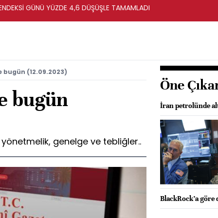
ENDEKSİ GÜNÜ YÜZDE 4,6 DÜŞÜŞLE TAMAMLADI
 bugün (12.09.2023)
Öne Çıka
e bugün
İran petrolünde alt
önetmelik, genelge ve tebliğler..
BlackRock’a göre d