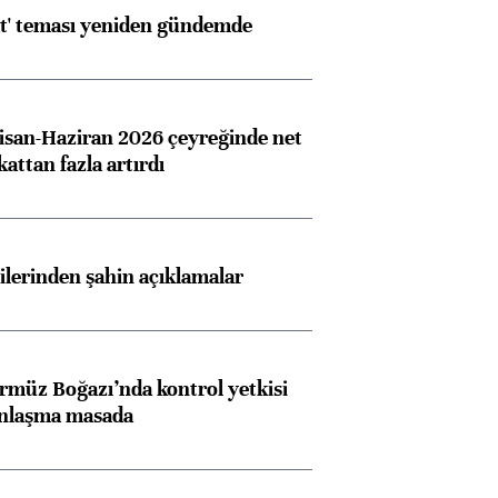
at' teması yeniden gündemde
san-Haziran 2026 çeyreğinde net
 kattan fazla artırdı
Almanya, Commerzbank
Ba
konusunda Unicredit ile
me
lilerinden şahin açıklamalar
görüşmelere hazırlanıyor
rmüz Boğazı’nda kontrol yetkisi
ngıçları
anlaşma masada