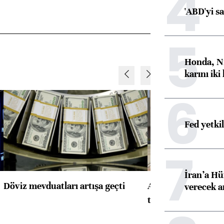
4
'ABD'yi s
5
Honda, Ni
karını iki
6
Fed yetki
7
İran’a Hü
Döviz mevduatları artışa geçti
ABD'de konut başla
verecek 
toparlandı