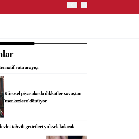
JAPONYA BORSASI'NDA TO
nlar
ernatif rota arayışı
Küresel piyasalarda dikkatler savaştan
'merkezlere' dönüyor
evlet tahvili getirileri yüksek kalacak