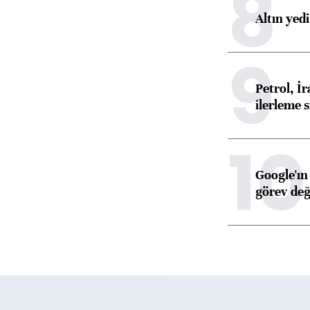
8
Altın yed
9
Petrol, 
ilerleme s
10
Google'ın
görev değ