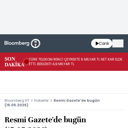
Canlı
SON
TÜRK TELEKOM İKİNCİ ÇEYREKTE 6 MİLYAR TL NET KAR ELDE
AB
DAKİKA
ETTİ; BEKLENTİ 4,9 MİLYAR TL
İR
Bloomberg HT
Haberler
Resmi Gazete'de bugün
(15.05.2026)
Resmi Gazete'de bugün