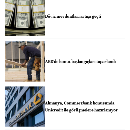
Döviz mevduatları artışa geçti
ABD'de konut başlangıçları toparlandı
Almanya, Commerzbank konusunda
Unicredit ile görüşmelere hazırlanıyor