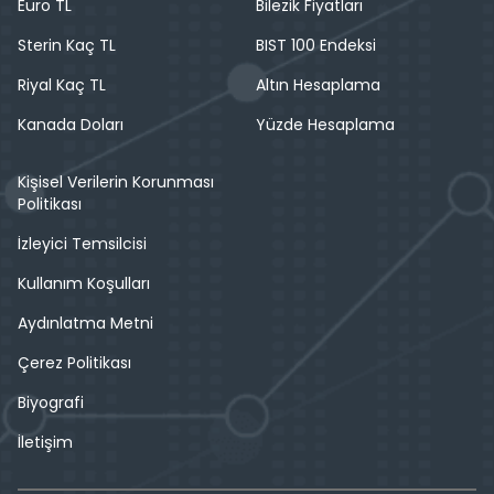
Euro TL
Bilezik Fiyatları
Sterin Kaç TL
BIST 100 Endeksi
Riyal Kaç TL
Altın Hesaplama
Kanada Doları
Yüzde Hesaplama
Kişisel Verilerin Korunması
Politikası
İzleyici Temsilcisi
Kullanım Koşulları
Aydınlatma Metni
Çerez Politikası
Biyografi
İletişim