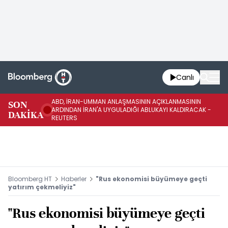
Canlı
ABD, İRAN-UMMAN ANLAŞMASININ AÇIKLANMASININ
AB
SON
ARDINDAN İRAN'A UYGULADIĞI ABLUKAYI KALDIRACAK -
GE
DAKİKA
REUTERS
UY
Bloomberg HT
Haberler
"Rus ekonomisi büyümeye geçti
yatırım çekmeliyiz"
"Rus ekonomisi büyümeye geçti