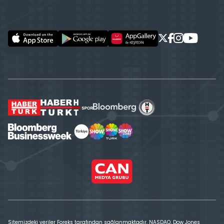
Sitemizdeki veriler Foreks tarafından sağlanmaktadır. NASDAQ, Dow Jones