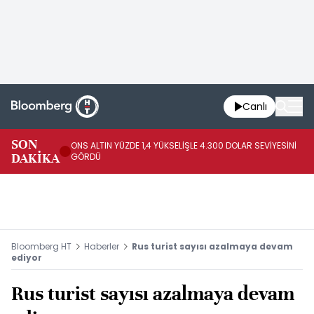
Canlı
SK
SON
ONS ALTIN YÜZDE 1,4 YÜKSELİŞLE 4.300 DOLAR SEVİYESİNİ
GE
DAKİKA
GÖRDÜ
DO
Bloomberg HT
Haberler
Rus turist sayısı azalmaya devam
ediyor
Rus turist sayısı azalmaya devam