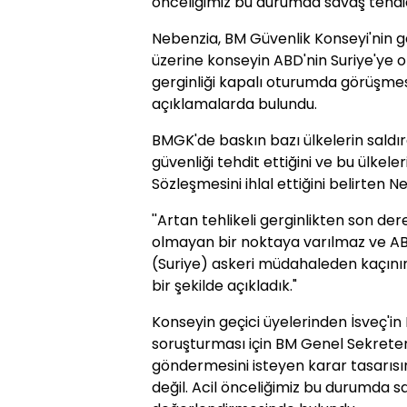
önceliğimiz bu durumda savaş tehdid
Nebenzia, BM Güvenlik Konseyi'nin ge
üzerine konseyin ABD'nin Suriye'ye 
gerginliği kapalı oturumda görüşme
açıklamalarda bulundu.
BMGK'de baskın bazı ülkelerin saldırg
güvenliği tehdit ettiğini ve bu ülkele
Sözleşmesini ihlal ettiğini belirten N
''Artan tehlikeli gerginlikten son de
olmayan bir noktaya varılmaz ve AB
(Suriye) askeri müdahaleden kaçınır
bir şekilde açıkladık."
Konseyin geçici üyelerinden İsveç'in 
soruşturması için BM Genel Sekreteri
göndermesini isteyen karar tasarısına
değil. Acil önceliğimiz bu durumda s