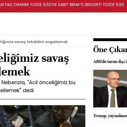
I FAİZ ORANINI YÜZDE 6,50'DE SABİT BIRAKTI; BEKLENTİ YÜZDE 6,50
eliğimiz savaş tehdidini engellemek
Öne Çıka
eliğimiz savaş
ABD'de tarım dışı i
llemek
 Nebenzia, "Acil önceliğimiz bu
ellemek" dedi
Trump, yayımlanma