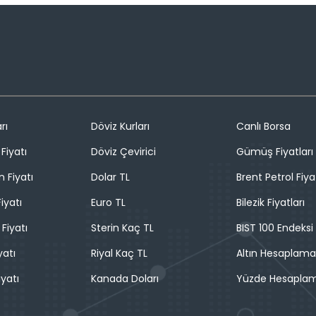
rı
Döviz Kurları
Canlı Borsa
Fiyatı
Döviz Çevirici
Gümüş Fiyatları
n Fiyatı
Dolar TL
Brent Petrol Fiya
iyatı
Euro TL
Bilezik Fiyatları
 Fiyatı
Sterin Kaç TL
BIST 100 Endeksi
yatı
Riyal Kaç TL
Altın Hesaplama
iyatı
Kanada Doları
Yüzde Hesapla