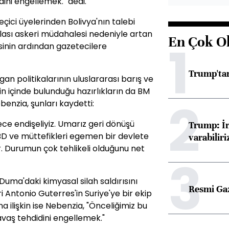
ini engellemek." dedi.
çici üyelerinden Bolivya'nın talebi
olası askeri müdahalesi nedeniyle artan
En Çok O
1
sinin ardından gazetecilere
Trump'tan
an politikalarının uluslararası barış ve
rin içinde bulunduğu hazırlıkların da BM
2
ebenzia, şunları kaydetti:
rece endişeliyiz. Umarız geri dönüşü
Trump: İr
D ve müttefikleri egemen bir devlete
varabiliri
. Durumun çok tehlikeli olduğunu net
3
Duma'daki kimyasal silah saldırısını
Resmi Ga
 Antonio Guterres'in Suriye'ye bir ekip
 ilişkin ise Nebenzia, "Önceliğimiz bu
avaş tehdidini engellemek."