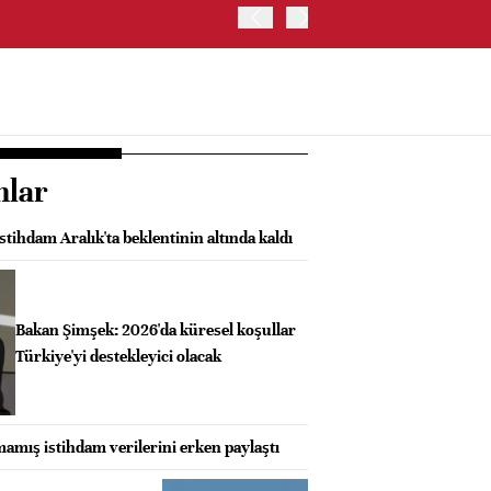
OYAK ÇİMENTO İKİNCİ ÇEY
nlar
stihdam Aralık'ta beklentinin altında kaldı
Bakan Şimşek: 2026'da küresel koşullar
Türkiye'yi destekleyici olacak
mış istihdam verilerini erken paylaştı