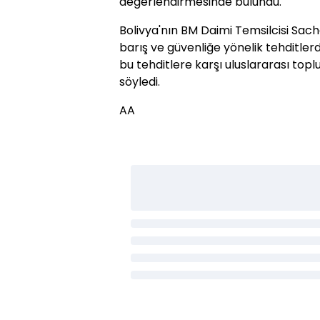
değerlendirmesinde bulundu.
Bolivya'nın BM Daimi Temsilcisi Sacha
barış ve güvenliğe yönelik tehditle
bu tehditlere karşı uluslararası top
söyledi.
AA