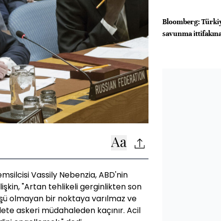
Bloomberg: Türkiy
savunma ittifakına
emsilcisi Vassily Nebenzia, ABD'nin
işkin, "Artan tehlikeli gerginlikten son
üşü olmayan bir noktaya varılmaz ve
ete askeri müdahaleden kaçınır. Acil