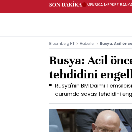
SON DAKİKA
MEKSİKA MERKEZ BANKAS
Bloomberg HT
Haberler
Rusya: Acil önc
Rusya: Acil önc
tehdidini enge
Rusya'nın BM Daimi Temsilcisi
durumda savaş tehdidini eng