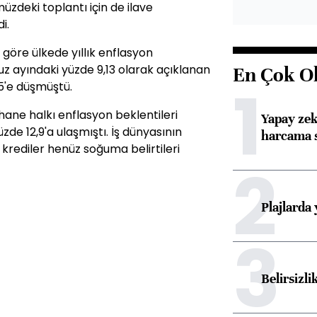
müzdeki toplantı için de ilave
i.
öre ülkede yıllık enflasyon
uz ayındaki yüzde 9,13 olarak açıklanan
En Çok O
1
5'e düşmüştü.
hane halkı enflasyon beklentileri
Yapay zek
e 12,9'a ulaşmıştı. İş dünyasının
harcama 
 krediler henüz soğuma belirtileri
2
Plajlarda
3
Belirsizli