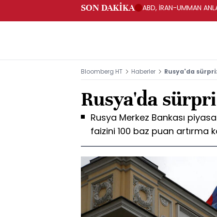
SON DAKİKA
ABD, İRAN-UMMAN ANLA
Bloomberg HT
Haberler
Rusya'da sürpriz
Rusya'da sürpriz
Rusya Merkez Bankası piyasa b
faizini 100 baz puan artırma ka