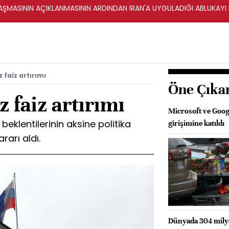
ŞMASININ AÇIKLANMASININ ARDINDAN İRAN'A UYGULADIĞI ABLUKAYI
 faiz artırımı
Öne Çıka
 faiz artırımı
Microsoft ve Googl
eklentilerinin aksine politika
girişimine katıldı
rarı aldı.
Dünyada 304 milyo