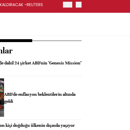
 KALDIRACAK -REUTERS
ABD DIŞİŞLERİ BAKANLIĞI
UYGULANACAK
nlar
e dahil 24 şirket ABD'nin "Genesis Mission"
ABD'de enflasyon beklentilerin altında
geldi
n kişi doğduğu ülkenin dışında yaşıyor