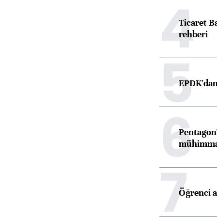
4
Ticaret B
rehberi
5
EPDK'dan 
6
Pentagon'
mühimmat 
7
Öğrenci a