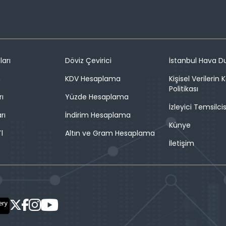
ları
Döviz Çevirici
İstanbul Hava 
n
KDV Hesaplama
Kişisel Verilerin
Politikası
rı
Yüzde Hesaplama
İzleyici Temsilcis
rı
İndirim Hesaplama
Künye
l
Altın ve Gram Hesaplama
İletişim