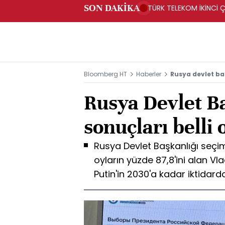
SON DAKİKA
TÜRK TELEKOM İKİNCİ Ç
Bloomberg HT
Haberler
Rusya devlet baş
Rusya Devlet B
sonuçları belli 
Rusya Devlet Başkanlığı seçim
oyların yüzde 87,8'ini alan Vla
Putin'in 2030'a kadar iktidar