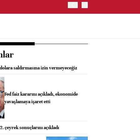
ABD HAZİNE BAKANLIĞI'NIN
nlar
olara saldırmasına izin vermeyeceğiz
Fed faiz kararını açıkladı, ekonomide
yavaşlamaya işaret etti
. çeyrek sonuçlarını açıkladı