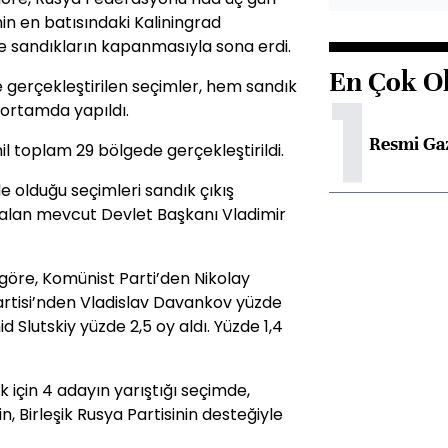
nin en batısındaki Kaliningrad
de sandıkların kapanmasıyla sona erdi.
En Çok O
1
 gerçekleştirilen seçimler, hem sandık
ortamda yapıldı.
Resmi Ga
 toplam 29 bölgede gerçekleştirildi.
e olduğu seçimleri sandık çıkış
i alan mevcut Devlet Başkanı Vladimir
 göre, Komünist Parti’den Nikolay
Partisi’nden Vladislav Davankov yüzde
d Slutskiy yüzde 2,5 oy aldı. Yüzde 1,4
 için 4 adayın yarıştığı seçimde,
, Birleşik Rusya Partisinin desteğiyle