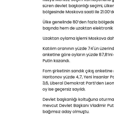
süren devlet başkanlığı seçimi, ülke
bölgesinde Moskova saati ile 21.00’
Ülke genelinde 80’den fazla bölgede
başında hem de uzaktan elektronik 
Uzaktan oylama işlemi Moskova dahil
Katılım oranının yüzde 74'ün üzerind
anketine göre oyların yüzde 87,8’in
Putin kazandı.
Fom şirketinin sandık çıkış anketine
Haritonov yüzde 4,7, Yeni İnsanlar 
3,6, Liberal Demokrat Parti’den Leoni
oy ise geçersiz sayıldı.
Devlet başkanlığı koltuğuna oturmak
mevcut Devlet Başkanı Vladimir Putin
bağımsız aday olmuştu.