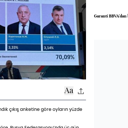
Garanti BBVA'dan b
ndık çıkış anketine göre oyların yüzde
öre, Rusya Federasyonu’nda üç gün