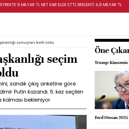
EYREKTE 6 MİLYAR TL NET KAR ELDE ETTİ; BEKLENTİ 4,9 MİLYAR TL
kanlığı sonuçları belli oldu
Öne Çıka
aşkanlığı seçim
Trump: Kimsenin d
oldu
ini, sandık çıkış anketine göre
dimir Putin kazandı. 5. kez seçilen
da kalması bekleniyor
Ford Otosan 2025 2