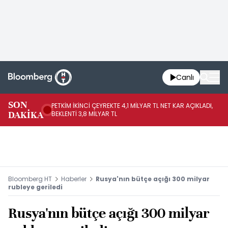
Canlı
SON
PETKİM İKİNCİ ÇEYREKTE 4,1 MİLYAR TL NET KAR AÇIKLADI,
İR
DAKİKA
BEKLENTİ 3,8 MİLYAR TL
UY
Bloomberg HT
Haberler
Rusya'nın bütçe açığı 300 milyar
rubleye geriledi
Rusya'nın bütçe açığı 300 milyar