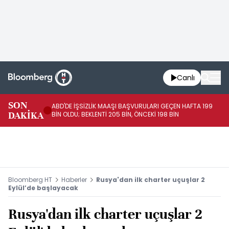
Canlı
SON
ABD'DE İŞSİZLİK MAAŞI BAŞVURULARI GEÇEN HAFTA 199
FE
DAKİKA
BİN OLDU; BEKLENTİ 205 BİN, ÖNCEKİ 198 BİN
İL
Bloomberg HT
Haberler
Rusya'dan ilk charter uçuşlar 2
Eylül’de başlayacak
Rusya'dan ilk charter uçuşlar 2