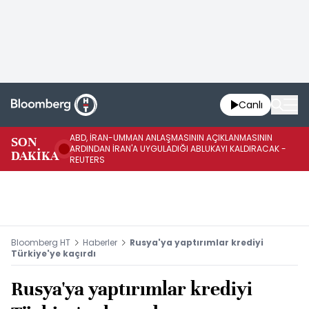
Canlı
ABD, İRAN-UMMAN ANLAŞMASININ AÇIKLANMASININ
AB
SON
ARDINDAN İRAN'A UYGULADIĞI ABLUKAYI KALDIRACAK -
GE
DAKİKA
REUTERS
UY
Bloomberg HT
Haberler
Rusya'ya yaptırımlar krediyi
Türkiye'ye kaçırdı
Rusya'ya yaptırımlar krediyi