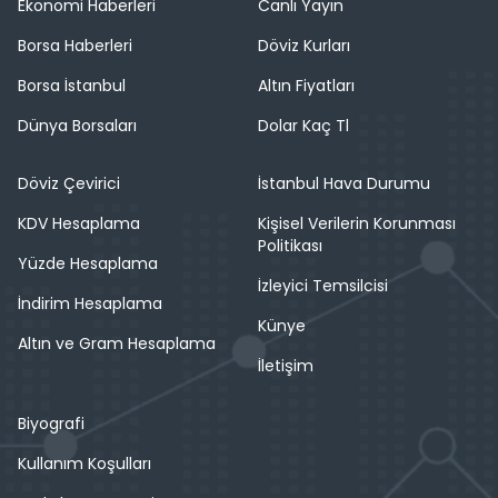
Ekonomi Haberleri
Canlı Yayın
Borsa Haberleri
Döviz Kurları
Borsa İstanbul
Altın Fiyatları
Dünya Borsaları
Dolar Kaç Tl
Döviz Çevirici
İstanbul Hava Durumu
KDV Hesaplama
Kişisel Verilerin Korunması
Politikası
Yüzde Hesaplama
İzleyici Temsilcisi
İndirim Hesaplama
Künye
Altın ve Gram Hesaplama
İletişim
Biyografi
Kullanım Koşulları