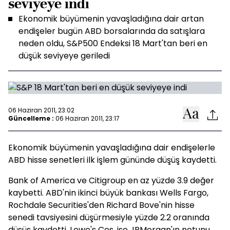
seviyeye indi
Ekonomik büyümenin yavaşladığına dair artan
endişeler bugün ABD borsalarında da satışlara
neden oldu, S&P500 Endeksi 18 Mart'tan beri en
düşük seviyeye geriledi
06 Haziran 2011, 23:02
Güncelleme :
06 Haziran 2011, 23:17
Ekonomik büyümenin yavaşladığına dair endişelerle
ABD hisse senetleri ilk işlem gününde düşüş kaydetti.
Bank of America ve Citigroup en az yüzde 3.9 değer
kaybetti. ABD'nin ikinci büyük bankası Wells Fargo,
Rochdale Securities'den Richard Bove'nin hisse
senedi tavsiyesini düşürmesiyle yüzde 2.2 oranında
düşüş kaydetti. Lowe's Cos. ise JPMorgan'ın notunu