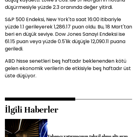
düşürmesiyle yüzde 2.3 oranında değer yitirdi.
S&P 500 Endeksi, New York'ta saat 16:00 itibariyle
yüzde 1.1 gerileyerek 1,286.17 puan oldu. Bu, 18 Mart'tan
beri en düşük seviye. Dow Jones Sanayi Endeksi ise
61.15 puan veya yüzde 0.5'lik düşüşle 12,090.11 puana
geriledi.
ABD hisse senetleri beş haftadır beklenenden kötü
gelen ekonomik verilerin de etkisiyle beş haftadır üst
üste düşüyor.
İlgili Haberler
Yabancı yatırımcının tahvil alımı altı ayın