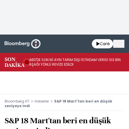
Canlı
SON
ABD'DE SON İKİ AYIN TARIM DIŞI İSTİHDAM VERİSİ 103 BİN
AB
DAKİKA
AŞAĞI YÖNLÜ REVİZE EDİLDİ
YÜ
Bloomberg HT
Haberler
S&P 18 Mart'tan beri en düşük
seviyeye indi
S&P 18 Mart'tan beri en düşük