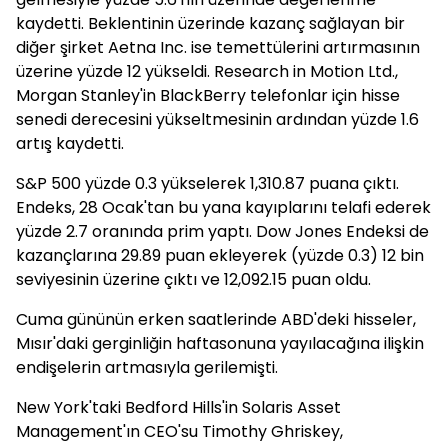
kaydetti. Beklentinin üzerinde kazanç sağlayan bir
diğer şirket Aetna Inc. ise temettülerini artırmasının
üzerine yüzde 12 yükseldi. Research in Motion Ltd.,
Morgan Stanley'in BlackBerry telefonlar için hisse
senedi derecesini yükseltmesinin ardından yüzde 1.6
artış kaydetti.
S&P 500 yüzde 0.3 yükselerek 1,310.87 puana çıktı.
Endeks, 28 Ocak'tan bu yana kayıplarını telafi ederek
yüzde 2.7 oranında prim yaptı. Dow Jones Endeksi de
kazançlarına 29.89 puan ekleyerek (yüzde 0.3) 12 bin
seviyesinin üzerine çıktı ve 12,092.15 puan oldu.
Cuma gününün erken saatlerinde ABD'deki hisseler,
Mısır'daki gerginliğin haftasonuna yayılacağına ilişkin
endişelerin artmasıyla gerilemişti.
New York'taki Bedford Hills'in Solaris Asset
Management'ın CEO'su Timothy Ghriskey,