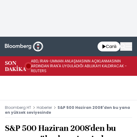
Canlı
ABD, İRAN-UMMAN ANLAŞMASININ AÇIKLANMASININ
AB
SON
ARDINDAN İRAN'A UYGULADIĞI ABLUKAYI KALDIRACAK -
GE
DAKİKA
REUTERS
UY
Bloomberg HT
Haberler
S&P 500 Haziran 2008'den bu yana
en yüksek seviyesinde
S&P 500 Haziran 2008'den bu