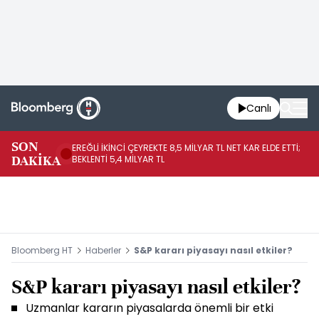
Canlı
SON
EREĞLİ İKİNCİ ÇEYREKTE 8,5 MİLYAR TL NET KAR ELDE ETTİ;
BO
DAKİKA
BEKLENTİ 5,4 MİLYAR TL
YÜ
Bloomberg HT
Haberler
S&P kararı piyasayı nasıl etkiler?
S&P kararı piyasayı nasıl etkiler?
Uzmanlar kararın piyasalarda önemli bir etki