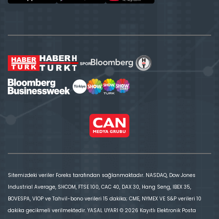
Sitemizdeki veriler Foreks tarafından sağlanmaktadır. NASDAQ, Dow Jones
Industrial Average, SHCOM, FTSE 100, CAC 40, DAX 30, Hang Seng, IBEX 35,
BOVESPA, VİOP ve Tahvil-bono verileri 15 dakika; CME, NYMEX VE S&P verileri 10
dakika gecikmeli verilmektedir. YASAL UYARI © 2026 Kayıtlı Elektronik Posta