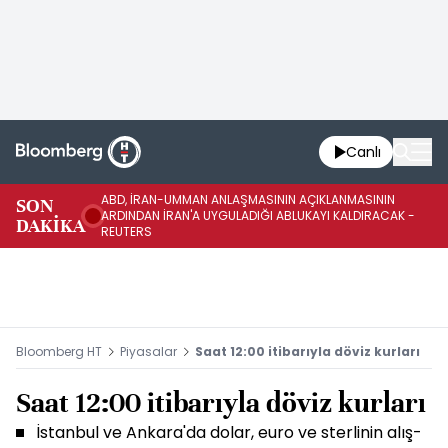
Canlı
ABD, İRAN-UMMAN ANLAŞMASININ AÇIKLANMASININ
AB
SON
ARDINDAN İRAN'A UYGULADIĞI ABLUKAYI KALDIRACAK -
GE
DAKİKA
REUTERS
UY
Bloomberg HT
Piyasalar
Saat 12:00 itibarıyla döviz kurları
Saat 12:00 itibarıyla döviz kurları
İstanbul ve Ankara'da dolar, euro ve sterlinin alış-