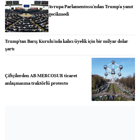
Avrupa Parlamentosu'ndan Trump'a yanıt
gecikmedi
Trump'tan Barış Kurulu'nda kalıcı üyelik için bir milyar dolar
şartı
Çiftçilerden AB-MERCOSUR ticaret
anlaşmasına traktörlü protesto