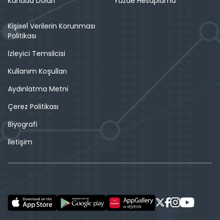
Kanada Doları
Yüzde Hesaplama
Kişisel Verilerin Korunması
Politikası
İzleyici Temsilcisi
Kullanım Koşulları
Aydınlatma Metni
Çerez Politikası
Biyografi
İletişim