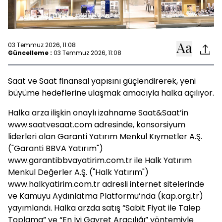
03 Temmuz 2026, 11:08
Güncelleme :
03 Temmuz 2026, 11:08
Saat ve Saat finansal yapısını güçlendirerek, yeni
büyüme hedeflerine ulaşmak amacıyla halka açılıyor.
Halka arza ilişkin onaylı izahname Saat&Saat’in
www.saatvesaat.com adresinde, konsorsiyum
liderleri olan Garanti Yatırım Menkul Kıymetler A.Ş.
("Garanti BBVA Yatırım")
www.garantibbvayatirim.com.tr ile Halk Yatırım
Menkul Değerler A.Ş. ("Halk Yatırım")
www.halkyatirim.com.tr adresli internet sitelerinde
ve Kamuyu Aydınlatma Platformu’nda (kap.org.tr)
yayımlandı. Halka arzda satış “Sabit Fiyat ile Talep
Toplama” ve “En İyi Gayret Aracılığı” yöntemiyle