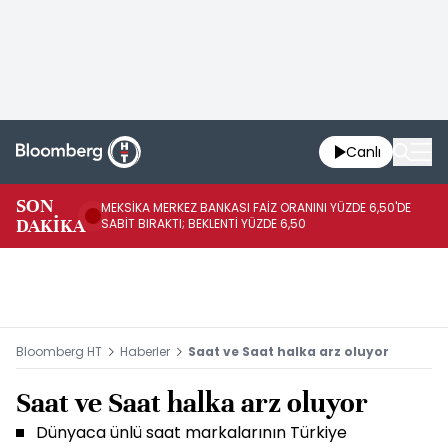
Canlı
SON
MEKSİKA MERKEZ BANKASI FAİZ ORANINI YÜZDE 6,50'DE
OY
DAKİKA
SABİT BIRAKTI; BEKLENTİ YÜZDE 6,50
AÇ
Bloomberg HT
Haberler
Saat ve Saat halka arz oluyor
Saat ve Saat halka arz oluyor
Dünyaca ünlü saat markalarının Türkiye