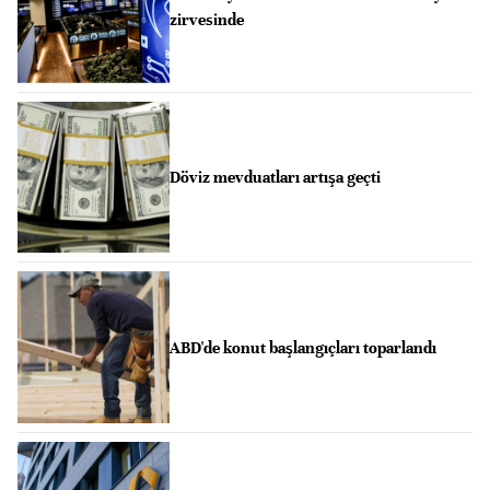
zirvesinde
Döviz mevduatları artışa geçti
ABD'de konut başlangıçları toparlandı