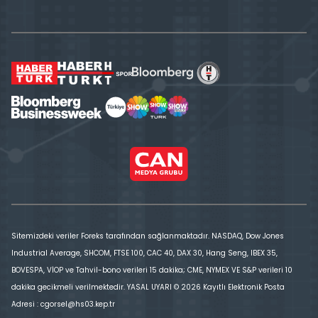
Sitemizdeki veriler Foreks tarafından sağlanmaktadır. NASDAQ, Dow Jones
Industrial Average, SHCOM, FTSE 100, CAC 40, DAX 30, Hang Seng, IBEX 35,
BOVESPA, VİOP ve Tahvil-bono verileri 15 dakika; CME, NYMEX VE S&P verileri 10
dakika gecikmeli verilmektedir. YASAL UYARI © 2026 Kayıtlı Elektronik Posta
Adresi : cgorsel@hs03.kep.tr