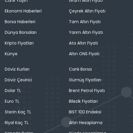
Canlı Yayın
Gram Altın Fiyatı
Ekonomi Haberleri
Çeyrek Altın Fiyatı
Borsa Haberleri
Tam Altın Fiyatı
Dünya Borsaları
Yarım Altın Fiyatı
Kripto Fiyatları
Ata Altın Fiyatı
Künye
Altın ONS Fiyatı
Döviz Kurları
Canlı Borsa
Döviz Çevirici
Gümüş Fiyatları
Dolar TL
Brent Petrol Fiyatı
Euro TL
Bilezik Fiyatları
Sterin Kaç TL
BIST 100 Endeksi
Riyal Kaç TL
Altın Hesaplama