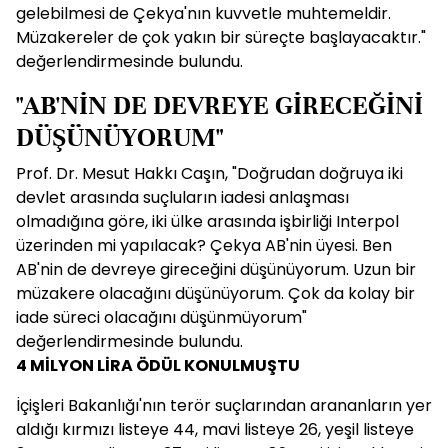
gelebilmesi de Çekya'nın kuvvetle muhtemeldir.
Müzakereler de çok yakın bir süreçte başlayacaktır."
değerlendirmesinde bulundu.
"AB'NİN DE DEVREYE GİRECEĞİNİ
DÜŞÜNÜYORUM"
Prof. Dr. Mesut Hakkı Caşın, "Doğrudan doğruya iki
devlet arasında suçluların iadesi anlaşması
olmadığına göre, iki ülke arasında işbirliği Interpol
üzerinden mi yapılacak? Çekya AB'nin üyesi. Ben
AB'nin de devreye gireceğini düşünüyorum. Uzun bir
müzakere olacağını düşünüyorum. Çok da kolay bir
iade süreci olacağını düşünmüyorum"
değerlendirmesinde bulundu.
4 MİLYON LİRA ÖDÜL KONULMUŞTU
İçişleri Bakanlığı'nın terör suçlarından arananların yer
aldığı kırmızı listeye 44, mavi listeye 26, yeşil listeye