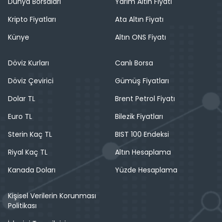
Dünya Borsaları
Yarım Altın Fiyatı
Kripto Fiyatları
Ata Altın Fiyatı
Künye
Altın ONS Fiyatı
Döviz Kurları
Canlı Borsa
Döviz Çevirici
Gümüş Fiyatları
Dolar TL
Brent Petrol Fiyatı
Euro TL
Bilezik Fiyatları
Sterin Kaç TL
BIST 100 Endeksi
Riyal Kaç TL
Altın Hesaplama
Kanada Doları
Yüzde Hesaplama
Kişisel Verilerin Korunması
Politikası