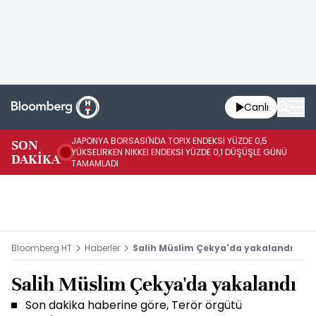
Canlı
JAPONYA BORSASI'NDA TOPIX ENDEKSİ YÜZDE 0,5
SON
Vİ
YÜKSELİRKEN NIKKEI ENDEKSİ YÜZDE 0,1 DÜŞÜŞLE GÜNÜ
DAKİKA
15
TAMAMLADI
Bloomberg HT
Haberler
Salih Müslim Çekya'da yakalandı
Salih Müslim Çekya'da yakalandı
Son dakika haberine göre, Terör örgütü