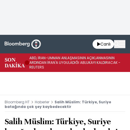
Canlı
ABD, İRAN-UMMAN ANLAŞMASININ AÇIKLANMASININ
AB
SON
ARDINDAN İRAN'A UYGULADIĞI ABLUKAYI KALDIRACAK -
GE
DAKİKA
REUTERS
UY
Bloomberg HT
Haberler
Salih Müslim: Türkiye, Suriye
batağında çok şey kaybedecektir
Salih Müslim: Türkiye, Suriye