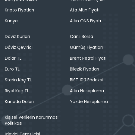
Kripto Fiyatları
Ata Altın Fiyatı
Künye
Altın ONS Fiyatı
Döviz Kurları
Canlı Borsa
Döviz Çevirici
Gümüş Fiyatları
Dolar TL
Brent Petrol Fiyatı
Euro TL
Bilezik Fiyatları
Sterin Kaç TL
BIST 100 Endeksi
Riyal Kaç TL
Altın Hesaplama
Kanada Doları
Yüzde Hesaplama
Kişisel Verilerin Korunması
Politikası
İzleyici Temsilcisi