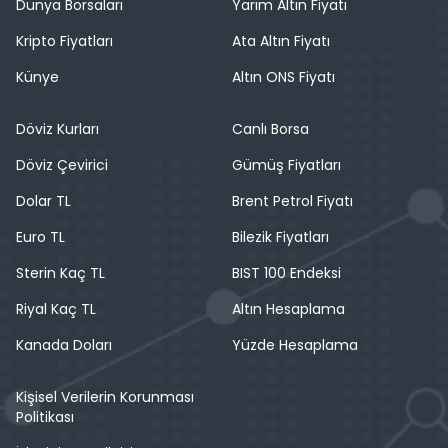
Dünya Borsaları
Yarım Altın Fiyatı
Kripto Fiyatları
Ata Altın Fiyatı
Künye
Altın ONS Fiyatı
Döviz Kurları
Canlı Borsa
Döviz Çevirici
Gümüş Fiyatları
Dolar TL
Brent Petrol Fiyatı
Euro TL
Bilezik Fiyatları
Sterin Kaç TL
BIST 100 Endeksi
Riyal Kaç TL
Altın Hesaplama
Kanada Doları
Yüzde Hesaplama
Kişisel Verilerin Korunması
Politikası