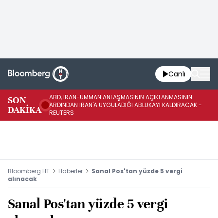
Canlı
ABD, İRAN-UMMAN ANLAŞMASININ AÇIKLANMASININ
AB
SON
ARDINDAN İRAN'A UYGULADIĞI ABLUKAYI KALDIRACAK -
GE
DAKİKA
REUTERS
UY
Bloomberg HT
Haberler
Sanal Pos'tan yüzde 5 vergi
alınacak
Sanal Pos'tan yüzde 5 vergi