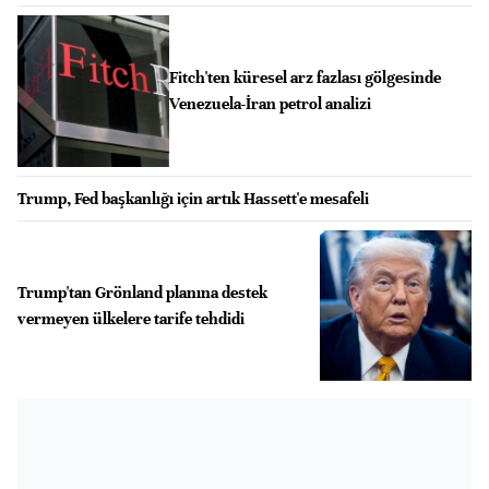
Fitch'ten küresel arz fazlası gölgesinde
Venezuela-İran petrol analizi
Trump, Fed başkanlığı için artık Hassett'e mesafeli
Trump'tan Grönland planına destek
vermeyen ülkelere tarife tehdidi