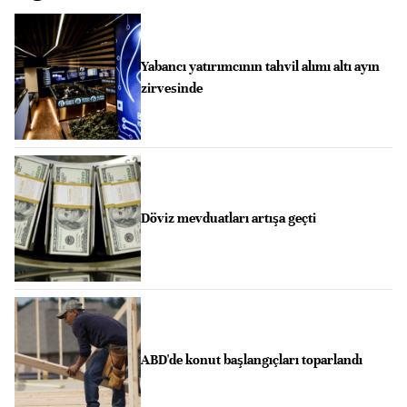
Yabancı yatırımcının tahvil alımı altı ayın
zirvesinde
Döviz mevduatları artışa geçti
ABD'de konut başlangıçları toparlandı