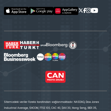
Sitemizdeki veriler Foreks tarafından sağlanmaktadır. NASDAQ, Dow Jones
Industrial Average, SHCOM, FTSE 100, CAC 40, DAX 30, Hang Seng, IBEX 35,