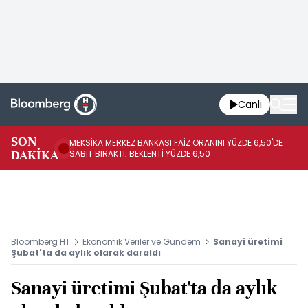
Canlı
SON
MEKSİKA MERKEZ BANKASI FAİZ ORANINI YÜZDE 6,50'DE
OY
DAKİKA
SABİT BIRAKTI; BEKLENTİ YÜZDE 6,50
AÇ
Bloomberg HT
Ekonomik Veriler ve Gündem
Sanayi üretimi
Şubat'ta da aylık olarak daraldı
Sanayi üretimi Şubat'ta da aylık