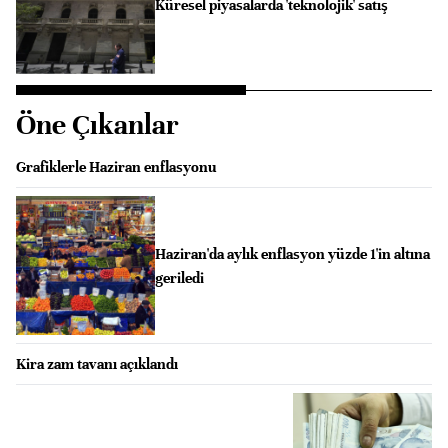
Küresel piyasalarda 'teknolojik' satış
Öne Çıkanlar
Grafiklerle Haziran enflasyonu
Haziran'da aylık enflasyon yüzde 1'in altına
geriledi
Kira zam tavanı açıklandı