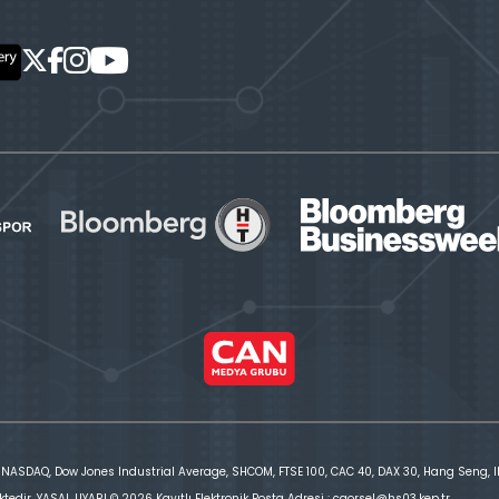
 NASDAQ, Dow Jones Industrial Average, SHCOM, FTSE 100, CAC 40, DAX 30, Hang Seng, IBE
ktedir. YASAL UYARI © 2026 Kayıtlı Elektronik Posta Adresi : cgorsel@hs03.kep.tr