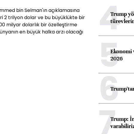
4
hammed bin Selman'ın açıklamasına
Trump yön
 2 trilyon dolar ve bu büyüklükte bir
türevleri
100 milyar dolarlık bir özelleştirme
dünyanın en büyük halka arzı olacağı
5
Ekonomi v
2026
6
Trump'tan
7
Trump: İr
varabiliri