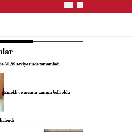
OYAK ÇİMENTO İKİNCİ ÇEY
nlar
zde 30,89 seviyesinde tamamladı
Emekli ve memur zammı belli oldu
lirlendi