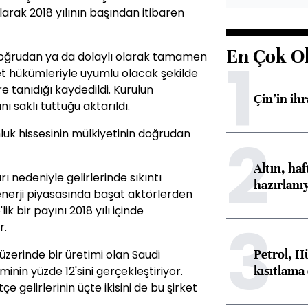
larak 2018 yılının başından itibaren
En Çok O
1
oğrudan ya da dolaylı olarak tamamen
t hükümleriyle uyumlu olacak şekilde
re tanıdığı kaydedildi. Kurulun
Çin’in ih
 saklı tuttuğu aktarıldı.
2
luk hissesinin mülkiyetinin doğrudan
Altın, ha
 nedeniyle gelirlerinde sıkıntı
hazırlanı
enerji piyasasında başat aktörlerden
ik bir payını 2018 yılı içinde
3
r.
Petrol, H
zerinde bir üretimi olan Saudi
kısıtlama
nin yüzde 12'sini gerçekleştiriyor.
 gelirlerinin üçte ikisini de bu şirket