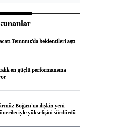
kunanlar
racatı Temmuz'da beklentileri aştı
ftalık en güçlü performansına
yor
ürmüz Boğazı’na ilişkin yeni
 önerileriyle yükselişini sürdürdü