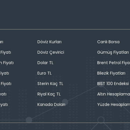
rı
Döviz Kurları
Canlı Borsa
Fiyatı
Döviz Çevirici
Gümüş Fiyatları
n Fiyatı
Dolar TL
Brent Petrol Fiya
iyatı
Euro TL
Bilezik Fiyatları
 Fiyatı
Sterin Kaç TL
BIST 100 Endeksi
yatı
Riyal Kaç TL
Altın Hesaplama
iyatı
Kanada Doları
Yüzde Hesapla