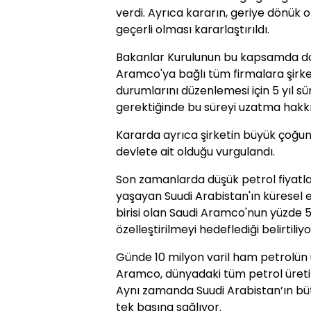
verdi. Ayrıca kararın, geriye dönük o
geçerli olması kararlaştırıldı.
Bakanlar Kurulunun bu kapsamda d
Aramco'ya bağlı tüm firmalara şirke
durumlarını düzenlemesi için 5 yıl sü
gerektiğinde bu süreyi uzatma hakkını
Kararda ayrıca şirketin büyük çoğun
devlete ait olduğu vurgulandı.
Son zamanlarda düşük petrol fiyatları
yaşayan Suudi Arabistan'ın küresel 
birisi olan Saudi Aramco'nun yüzde 5'l
özelleştirilmeyi hedeflediği belirtiliyo
Günde 10 milyon varil ham petrolün ü
Aramco, dünyadaki tüm petrol üretimi
Aynı zamanda Suudi Arabistan’ın bütçe
tek başına sağlıyor.