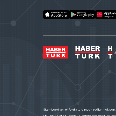
Sitemizdeki veriler Foreks tarafından sağlanmaktadır.
CME, NYMEX VE S&P verileri 10 dakika gecikmeli verilme