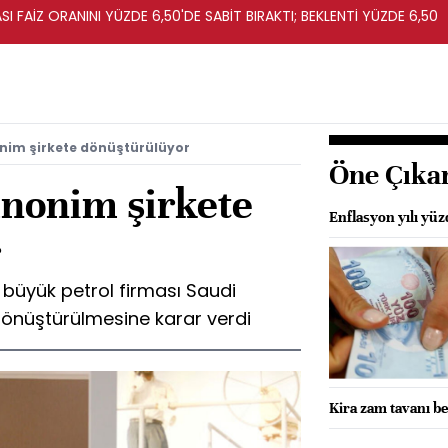
I FAİZ ORANINI YÜZDE 6,50'DE SABİT BIRAKTI; BEKLENTİ YÜZDE 6,50
nim şirkete dönüştürülüyor
Öne Çıka
nonim şirkete
Enflasyon yılı yü
r
 büyük petrol firması Saudi
önüştürülmesine karar verdi
Kira zam tavanı be