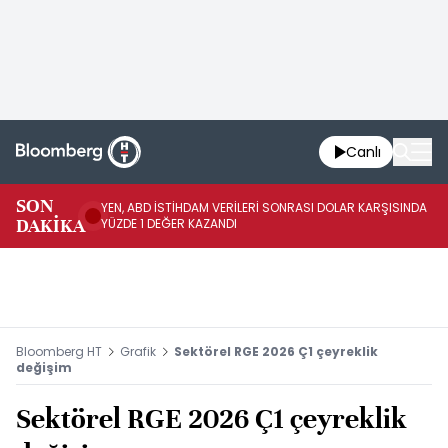
Canlı
SON
YEN, ABD İSTİHDAM VERİLERİ SONRASI DOLAR KARŞISINDA
AB
DAKİKA
YÜZDE 1 DEĞER KAZANDI
YÜ
Bloomberg HT
Grafik
Sektörel RGE 2026 Ç1 çeyreklik
değişim
Sektörel RGE 2026 Ç1 çeyreklik