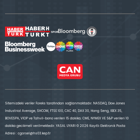
Sitemizdeki veriler Foreks tarafından sağlanmaktadır. NASDAQ, Dow Jones
Industrial Average, SHCOM, FTSE 100, CAC 40, DAX 30, Hang Seng, IBEX 35,
BOVESPA, VİOP ve Tahvil-bono verileri 15 dakika; CME, NYMEX VE S&P verileri 10
dakika gecikmeli verilmektedir. YASAL UYARI © 2026 Kayıtlı Elektronik Posta
Adresi : cgorsel@hs03.kep.tr