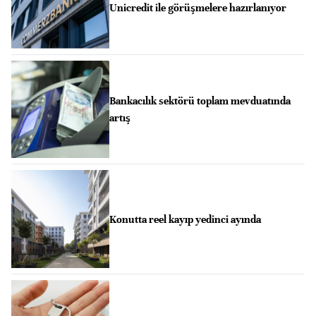
Unicredit ile görüşmelere hazırlanıyor
Bankacılık sektörü toplam mevduatında
artış
Konutta reel kayıp yedinci ayında