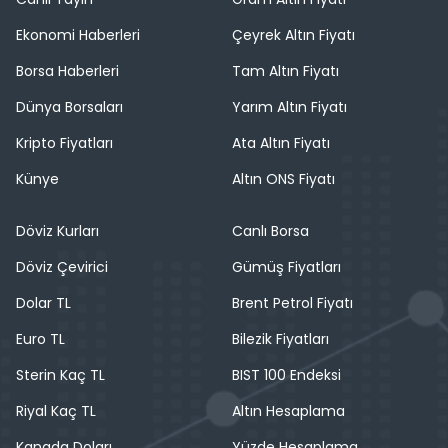
Ekonomi Haberleri
Çeyrek Altın Fiyatı
Borsa Haberleri
Tam Altın Fiyatı
Dünya Borsaları
Yarım Altın Fiyatı
Kripto Fiyatları
Ata Altın Fiyatı
Künye
Altın ONS Fiyatı
Döviz Kurları
Canlı Borsa
Döviz Çevirici
Gümüş Fiyatları
Dolar TL
Brent Petrol Fiyatı
Euro TL
Bilezik Fiyatları
Sterin Kaç TL
BIST 100 Endeksi
Riyal Kaç TL
Altın Hesaplama
Kanada Doları
Yüzde Hesaplama