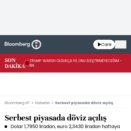
Canlı
SON
TRUMP: WARSH OLDUKÇA İYİ, ONU ELEŞTİRMEYECEĞİM -
TR
DAKİKA
BN
KA
Bloomberg HT
Haberler
Serbest piyasada döviz açılış
Serbest piyasada döviz açılış
Dolar 1,7950 liradan, euro 2,3430 liradan haftaya