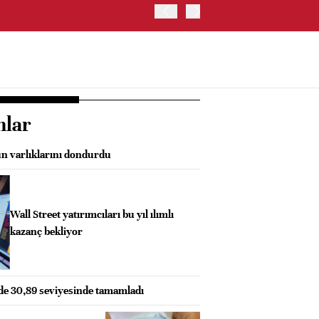
ABD HAZİNE BAKANLIĞI'NIN
nlar
n varlıklarını dondurdu
Wall Street yatırımcıları bu yıl ılımlı
kazanç bekliyor
zde 30,89 seviyesinde tamamladı