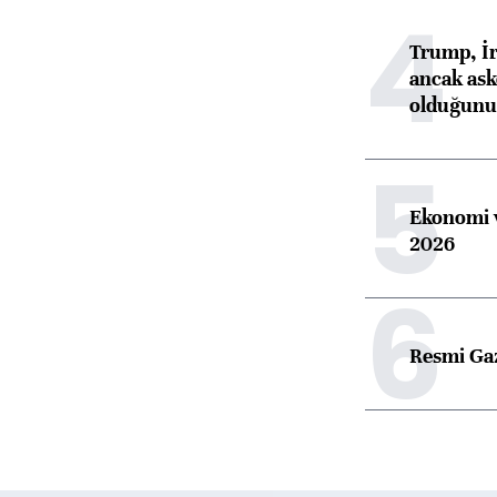
4
Trump, İr
ancak aske
olduğunu 
5
Ekonomi v
2026
6
Resmi Ga