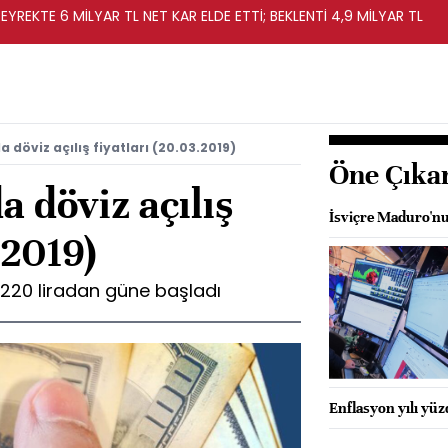
EYREKTE 6 MİLYAR TL NET KAR ELDE ETTİ; BEKLENTİ 4,9 MİLYAR TL
 döviz açılış fiyatları (20.03.2019)
Öne Çıka
a döviz açılış
İsviçre Maduro'nu
.2019)
2220 liradan güne başladı
Enflasyon yılı yü