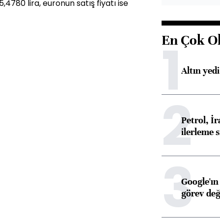
,4780 lira, euronun satış fiyatı ise
En Çok O
1
Altın yed
2
Petrol, 
ilerleme s
3
Google'ın
görev değ