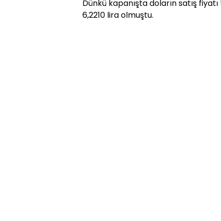
Dünkü kapanışta doların satış fiyatı 5
6,2210 lira olmuştu.