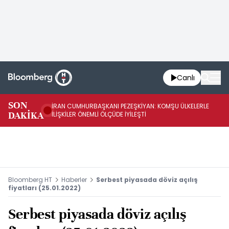
Canlı
SON
İRAN CUMHURBAŞKANI PEZEŞKİYAN: KOMŞU ÜLKELERLE
BE
DAKİKA
İLİŞKİLER ÖNEMLİ ÖLÇÜDE İYİLEŞTİ
OL
Bloomberg HT
Haberler
Serbest piyasada döviz açılış
fiyatları (25.01.2022)
Serbest piyasada döviz açılış