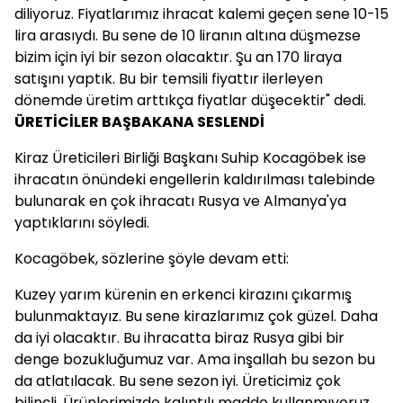
diliyoruz. Fiyatlarımız ihracat kalemi geçen sene 10-15
lira arasıydı. Bu sene de 10 liranın altına düşmezse
bizim için iyi bir sezon olacaktır. Şu an 170 liraya
satışını yaptık. Bu bir temsili fiyattır ilerleyen
dönemde üretim arttıkça fiyatlar düşecektir" dedi.
ÜRETİCİLER BAŞBAKANA SESLENDİ
Kiraz Üreticileri Birliği Başkanı Suhip Kocagöbek ise
ihracatın önündeki engellerin kaldırılması talebinde
bulunarak en çok ihracatı Rusya ve Almanya'ya
yaptıklarını söyledi.
Kocagöbek, sözlerine şöyle devam etti:
Kuzey yarım kürenin en erkenci kirazını çıkarmış
bulunmaktayız. Bu sene kirazlarımız çok güzel. Daha
da iyi olacaktır. Bu ihracatta biraz Rusya gibi bir
denge bozukluğumuz var. Ama inşallah bu sezon bu
da atlatılacak. Bu sene sezon iyi. Üreticimiz çok
bilinçli. Ürünlerimizde kalıntılı madde kullanmıyoruz.