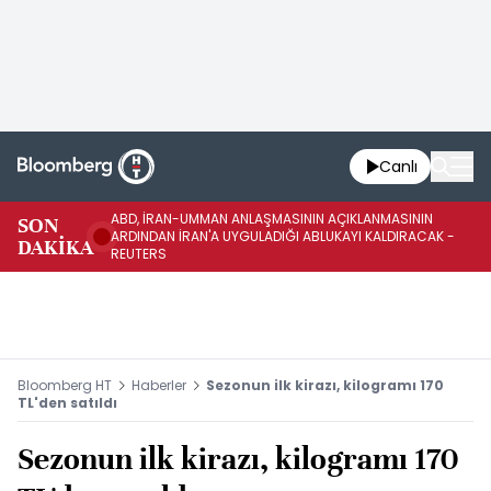
Canlı
ABD, İRAN-UMMAN ANLAŞMASININ AÇIKLANMASININ
AB
SON
ARDINDAN İRAN'A UYGULADIĞI ABLUKAYI KALDIRACAK -
GE
DAKİKA
REUTERS
UY
Bloomberg HT
Haberler
Sezonun ilk kirazı, kilogramı 170
TL'den satıldı
Sezonun ilk kirazı, kilogramı 170