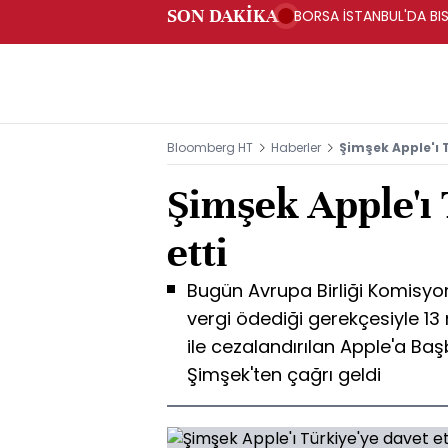
SON DAKİKA
BORSA İSTANBUL'DA BIS
Bloomberg HT
Haberler
Şimşek Apple'ı T
Şimşek Apple'ı 
etti
Bugün Avrupa Birliği Komisyon
vergi ödediği gerekçesiyle 13
ile cezalandırılan Apple'a B
Şimşek'ten çağrı geldi