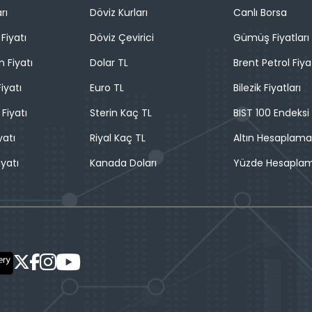
rı
Döviz Kurları
Canlı Borsa
Fiyatı
Döviz Çevirici
Gümüş Fiyatları
n Fiyatı
Dolar TL
Brent Petrol Fiya
iyatı
Euro TL
Bilezik Fiyatları
 Fiyatı
Sterin Kaç TL
BIST 100 Endeksi
yatı
Riyal Kaç TL
Altın Hesaplama
iyatı
Kanada Doları
Yüzde Hesapla