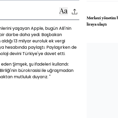
Merkezi yönetim b
liraya ulaştı
ünlerini yaşayan Apple, bugün AB'nin
e bir darbe daha yedi. Başbakan
ldığı 13 milyar euroluk ek vergi
edya hesabında paylaştı. Paylaşırken de
loji devini Türkiye'ye davet etti.
eden Şimşek, şu ifadeleri kullandı:
irliği'nin bürokrasisi ile uğraşmadan
aktan mutluluk duyarız. "