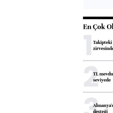
En Çok O
1
Takipteki 
zirvesind
2
TL mevdua
seviyede
3
Almanya'd
desteği