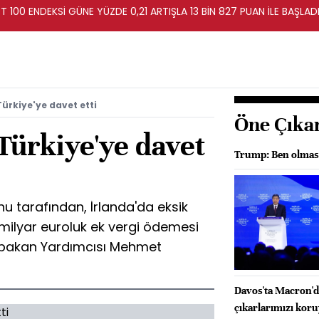
T 100 ENDEKSİ GÜNE YÜZDE 0,21 ARTIŞLA 13 BİN 827 PUAN İLE BAŞLAD
ürkiye'ye davet etti
Öne Çıka
Türkiye'ye davet
Trump: Ben olmas
u tarafından, İrlanda'da eksik
 milyar euroluk ek vergi ödemesi
aşbakan Yardımcısı Mehmet
Davos'ta Macron'd
çıkarlarımızı kor