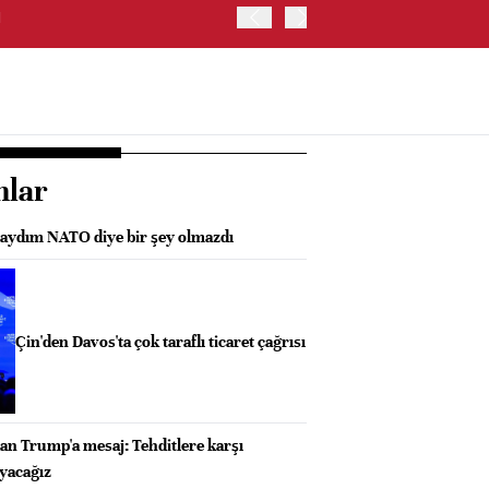
I
GÜNEY KORE'DE KOSPI E
nlar
aydım NATO diye bir şey olmazdı
Çin'den Davos'ta çok taraflı ticaret çağrısı
an Trump'a mesaj: Tehditlere karşı
uyacağız