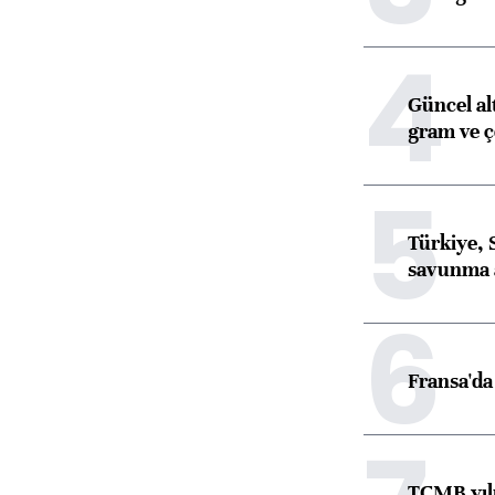
4
Güncel al
gram ve ç
5
Türkiye, 
savunma 
6
Fransa'da 
TCMB yılı