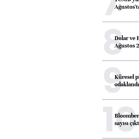
7
Ağustos't
8
Dolar ve 
Ağustos 2
9
Küresel p
odaklandı
10
Bloomberg
sayısı çıkt