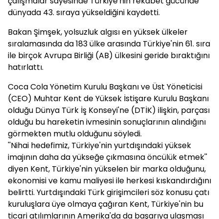
çalışmalar sayesinde Türkiye'nin rekabet gücünde
dünyada 43. sıraya yükseldiğini kaydetti.
Bakan Şimşek, yolsuzluk algısı en yüksek ülkeler
sıralamasında da 183 ülke arasında Türkiye'nin 61. sıra
ile birçok Avrupa Birliği (AB) ülkesini geride bıraktığını
hatırlattı.
Coca Cola Yönetim Kurulu Başkanı ve Üst Yöneticisi
(CEO) Muhtar Kent de Yüksek İstişare Kurulu Başkanı
olduğu Dünya Türk İş Konseyi'ne (DTİK) ilişkin, parçası
olduğu bu hareketin ivmesinin sonuçlarının alındığını
görmekten mutlu olduğunu söyledi.
''Nihai hedefimiz, Türkiye'nin yurtdışındaki yüksek
imajının daha da yükseğe çıkmasına öncülük etmek''
diyen Kent, Türkiye'nin yükselen bir marka olduğunu,
ekonomisi ve kamu maliyesi ile herkesi kıskandırdığını
belirtti. Yurtdışındaki Türk girişimcileri söz konusu çatı
kuruluşlara üye olmaya çağıran Kent, Türkiye'nin bu
ticari atılımlarının Amerika'da da başarıya ulaşması