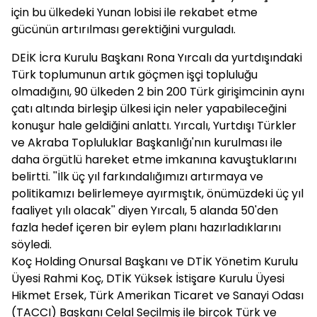
için bu ülkedeki Yunan lobisi ile rekabet etme
gücünün artırılması gerektiğini vurguladı.
DEİK İcra Kurulu Başkanı Rona Yırcalı da yurtdışındaki
Türk toplumunun artık göçmen işçi topluluğu
olmadığını, 90 ülkeden 2 bin 200 Türk girişimcinin aynı
çatı altında birleşip ülkesi için neler yapabileceğini
konuşur hale geldiğini anlattı. Yırcalı, Yurtdışı Türkler
ve Akraba Topluluklar Başkanlığı'nın kurulması ile
daha örgütlü hareket etme imkanına kavuştuklarını
belirtti. ''İlk üç yıl farkındalığımızı artırmaya ve
politikamızı belirlemeye ayırmıştık, önümüzdeki üç yıl
faaliyet yılı olacak'' diyen Yırcalı, 5 alanda 50'den
fazla hedef içeren bir eylem planı hazırladıklarını
söyledi.
Koç Holding Onursal Başkanı ve DTİK Yönetim Kurulu
Üyesi Rahmi Koç, DTİK Yüksek İstişare Kurulu Üyesi
Hikmet Ersek, Türk Amerikan Ticaret ve Sanayi Odası
(TACCI) Başkanı Celal Seçilmiş ile birçok Türk ve