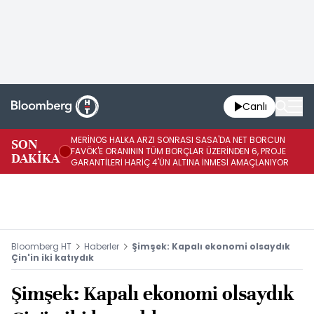
Canlı
MERİNOS HALKA ARZI SONRASI SASA'DA NET BORCUN
ME
SON
FAVÖK'E ORANININ TÜM BORÇLAR ÜZERİNDEN 6, PROJE
BÖ
DAKİKA
GARANTİLERİ HARİÇ 4'ÜN ALTINA İNMESİ AMAÇLANIYOR
KU
Bloomberg HT
Haberler
Şimşek: Kapalı ekonomi olsaydık
Çin'in iki katıydık
Şimşek: Kapalı ekonomi olsaydık