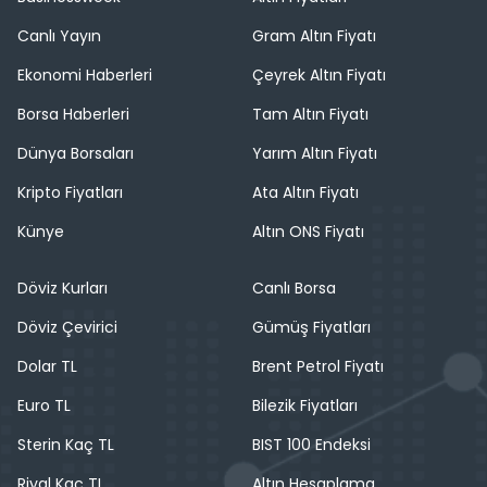
Canlı Yayın
Gram Altın Fiyatı
Ekonomi Haberleri
Çeyrek Altın Fiyatı
Borsa Haberleri
Tam Altın Fiyatı
Dünya Borsaları
Yarım Altın Fiyatı
Kripto Fiyatları
Ata Altın Fiyatı
Künye
Altın ONS Fiyatı
Döviz Kurları
Canlı Borsa
Döviz Çevirici
Gümüş Fiyatları
Dolar TL
Brent Petrol Fiyatı
Euro TL
Bilezik Fiyatları
Sterin Kaç TL
BIST 100 Endeksi
Riyal Kaç TL
Altın Hesaplama