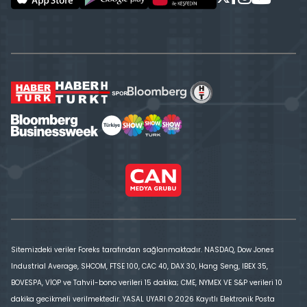
Sitemizdeki veriler Foreks tarafından sağlanmaktadır. NASDAQ, Dow Jones
Industrial Average, SHCOM, FTSE 100, CAC 40, DAX 30, Hang Seng, IBEX 35,
BOVESPA, VİOP ve Tahvil-bono verileri 15 dakika; CME, NYMEX VE S&P verileri 10
dakika gecikmeli verilmektedir. YASAL UYARI © 2026 Kayıtlı Elektronik Posta