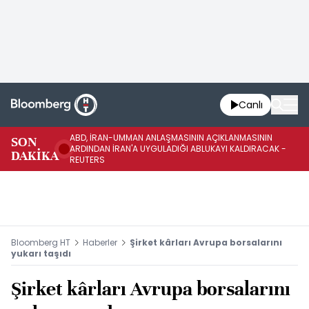
Canlı
ABD, İRAN-UMMAN ANLAŞMASININ AÇIKLANMASININ
AB
SON
ARDINDAN İRAN'A UYGULADIĞI ABLUKAYI KALDIRACAK -
GE
DAKİKA
REUTERS
UY
Bloomberg HT
Haberler
Şirket kârları Avrupa borsalarını
yukarı taşıdı
Şirket kârları Avrupa borsalarını